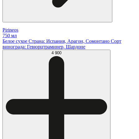
Pirineos
750 мл
Белое сухое Страна: Испания, Арагон, Сомонтано Сорт
винограда: Гевюрцтраминер, Шардоне
4 900