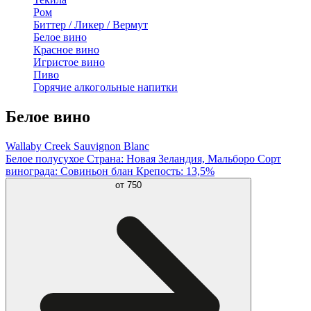
Ром
Биттер / Ликер / Вермут
Белое вино
Красное вино
Игристое вино
Пиво
Горячие алкогольные напитки
Белое вино
Wallaby Creek Sauvignon Blanc
Белое полусухое Страна: Новая Зеландия, Мальборо Сорт
винограда: Совиньон блан Крепость: 13,5%
от
750