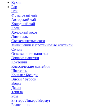
Кухня
Бар
Чай
Фруктовый чай
Авторский чай
Холодный чай
Кофе
Холодный кофе
Лимонады
Свежевыжатые соки
Милкшейки и протеиновые коктейли
Смузи
Освежающие напитки
Горячие напитки
Коктейли
Классические коктейли
Шот-сеты
Коньяк / Бренди
Виски / Бурбон
Водка
Джин
Текила
Ром
Биттер / Ликер / Вермут
Белое вино