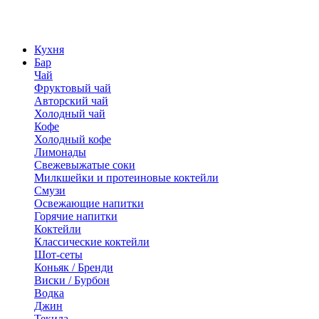
Кухня
Бар
Чай
Фруктовый чай
Авторский чай
Холодный чай
Кофе
Холодный кофе
Лимонады
Свежевыжатые соки
Милкшейки и протеиновые коктейли
Смузи
Освежающие напитки
Горячие напитки
Коктейли
Классические коктейли
Шот-сеты
Коньяк / Бренди
Виски / Бурбон
Водка
Джин
Текила