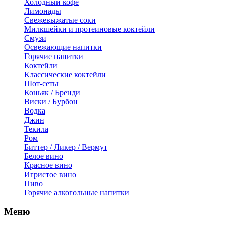
Холодный кофе
Лимонады
Свежевыжатые соки
Милкшейки и протеиновые коктейли
Смузи
Освежающие напитки
Горячие напитки
Коктейли
Классические коктейли
Шот-сеты
Коньяк / Бренди
Виски / Бурбон
Водка
Джин
Текила
Ром
Биттер / Ликер / Вермут
Белое вино
Красное вино
Игристое вино
Пиво
Горячие алкогольные напитки
Меню