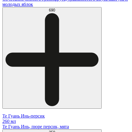
молодых яблок
690
Те Гуань Инь-персик
260 мл
Те Гуань Инь, пюре персик, мята