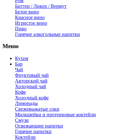
Ром
Биттер / Ликер / Вермут
Белое вино
Красное вино
Игристое вино
Пиво
Горячие алкогольные напитки
Меню
Кухня
Бар
Чай
Фруктовый чай
Авторский чай
Холодный чай
Кофе
Холодный кофе
Лимонады
Свежевыжатые соки
Милкшейки и протеиновые коктейли
Смузи
Освежающие напитки
Горячие напитки
Коктейли