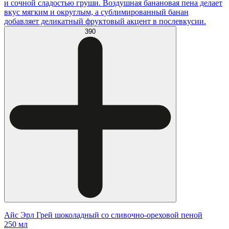
и сочной сладостью груши. Воздушная банановая пена делает
вкус мягким и округлым, а сублимированный банан
добавляет деликатный фруктовый акцент в послевкусии.
390
Айс Эрл Грей шоколадный со сливочно-ореховой пеной
250 мл