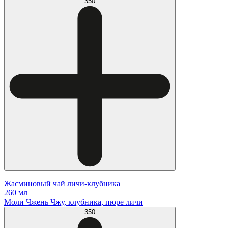
350
Жасминовый чай личи-клубника
260 мл
Моли Чжень Чжу, клубника, пюре личи
350