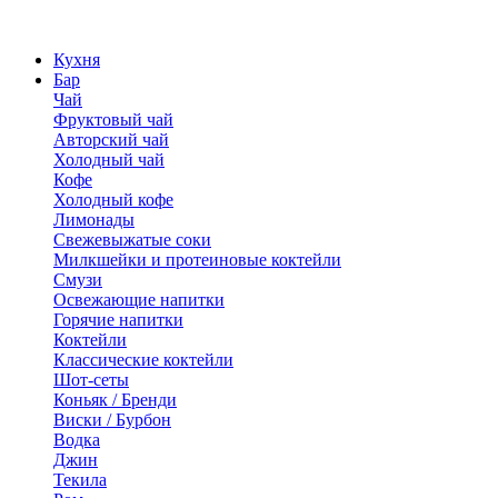
Кухня
Бар
Чай
Фруктовый чай
Авторский чай
Холодный чай
Кофе
Холодный кофе
Лимонады
Свежевыжатые соки
Милкшейки и протеиновые коктейли
Смузи
Освежающие напитки
Горячие напитки
Коктейли
Классические коктейли
Шот-сеты
Коньяк / Бренди
Виски / Бурбон
Водка
Джин
Текила