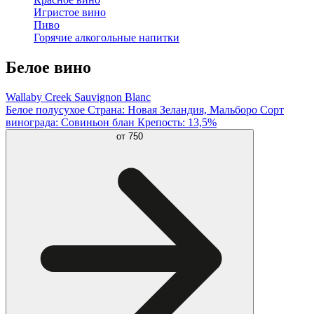
Игристое вино
Пиво
Горячие алкогольные напитки
Белое вино
Wallaby Creek Sauvignon Blanc
Белое полусухое Страна: Новая Зеландия, Мальборо Сорт
винограда: Совиньон блан Крепость: 13,5%
от
750