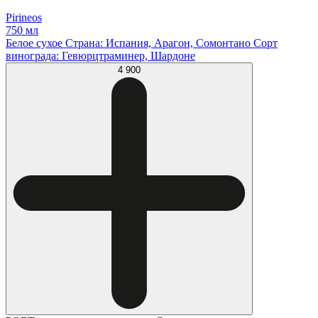
Pirineos
750 мл
Белое сухое Страна: Испания, Арагон, Сомонтано Сорт
винограда: Гевюрцтраминер, Шардоне
4 900