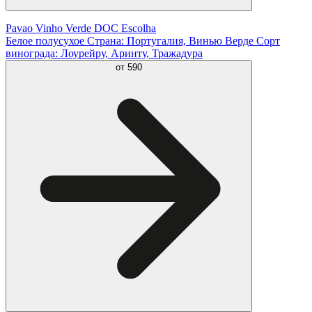
Pavao Vinho Verde DOC Escolha
Белое полусухое Страна: Португалия, Винью Верде Сорт
винограда: Лоурейру, Аринту, Тражадура
от
590