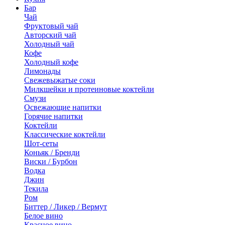
Бар
Чай
Фруктовый чай
Авторский чай
Холодный чай
Кофе
Холодный кофе
Лимонады
Свежевыжатые соки
Милкшейки и протеиновые коктейли
Смузи
Освежающие напитки
Горячие напитки
Коктейли
Классические коктейли
Шот-сеты
Коньяк / Бренди
Виски / Бурбон
Водка
Джин
Текила
Ром
Биттер / Ликер / Вермут
Белое вино
Красное вино