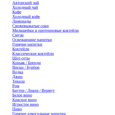
Авторский чай
Холодный чай
Кофе
Холодный кофе
Лимонады
Свежевыжатые соки
Милкшейки и протеиновые коктейли
Смузи
Освежающие напитки
Горячие напитки
Коктейли
Классические коктейли
Шот-сеты
Коньяк / Бренди
Виски / Бурбон
Водка
Джин
Текила
Ром
Биттер / Ликер / Вермут
Белое вино
Красное вино
Игристое вино
Пиво
Горячие алкогольные напитки