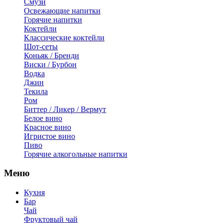
Смузи
Освежающие напитки
Горячие напитки
Коктейли
Классические коктейли
Шот-сеты
Коньяк / Бренди
Виски / Бурбон
Водка
Джин
Текила
Ром
Биттер / Ликер / Вермут
Белое вино
Красное вино
Игристое вино
Пиво
Горячие алкогольные напитки
Меню
Кухня
Бар
Чай
Фруктовый чай