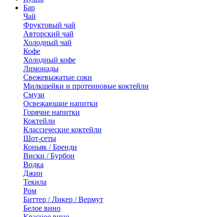
Бар
Чай
Фруктовый чай
Авторский чай
Холодный чай
Кофе
Холодный кофе
Лимонады
Свежевыжатые соки
Милкшейки и протеиновые коктейли
Смузи
Освежающие напитки
Горячие напитки
Коктейли
Классические коктейли
Шот-сеты
Коньяк / Бренди
Виски / Бурбон
Водка
Джин
Текила
Ром
Биттер / Ликер / Вермут
Белое вино
Красное вино