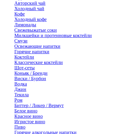
Авторский чай
Холодный чай
Кофе
Холодный кофе
Лимонады
Свежевыжатые соки
Милкшейки и протеиновые коктейли
Смузи
Освежающие напитки
Горячие напитки
Коктейли
Классические коктейли
Шот-сеты
Коньяк / Бренди
Виски / Бурбон
Водка
Джин
Текила
Ром
Биттер / Ликер / Вермут
Белое вино
Красное вино
Игристое вино
Пиво
Горячие алкогольные напитки