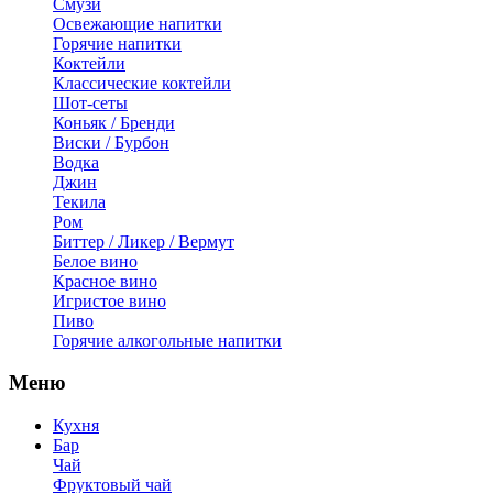
Смузи
Освежающие напитки
Горячие напитки
Коктейли
Классические коктейли
Шот-сеты
Коньяк / Бренди
Виски / Бурбон
Водка
Джин
Текила
Ром
Биттер / Ликер / Вермут
Белое вино
Красное вино
Игристое вино
Пиво
Горячие алкогольные напитки
Меню
Кухня
Бар
Чай
Фруктовый чай