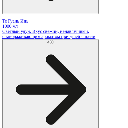
Те Гуань Инь
1000 мл
Светлый улун. Вкус свежий, ненавязчивый,
с завораживающим ароматом цветущей сирени
450