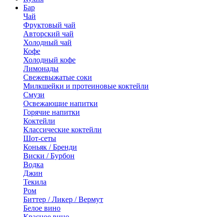
Бар
Чай
Фруктовый чай
Авторский чай
Холодный чай
Кофе
Холодный кофе
Лимонады
Свежевыжатые соки
Милкшейки и протеиновые коктейли
Смузи
Освежающие напитки
Горячие напитки
Коктейли
Классические коктейли
Шот-сеты
Коньяк / Бренди
Виски / Бурбон
Водка
Джин
Текила
Ром
Биттер / Ликер / Вермут
Белое вино
Красное вино