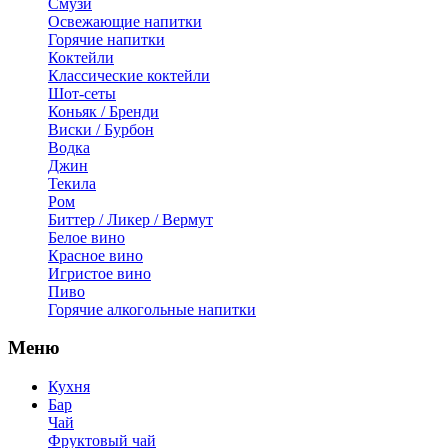
Смузи
Освежающие напитки
Горячие напитки
Коктейли
Классические коктейли
Шот-сеты
Коньяк / Бренди
Виски / Бурбон
Водка
Джин
Текила
Ром
Биттер / Ликер / Вермут
Белое вино
Красное вино
Игристое вино
Пиво
Горячие алкогольные напитки
Меню
Кухня
Бар
Чай
Фруктовый чай