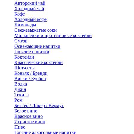
Авторский чай
Холодный чай
Кофе
Холодный кофе
Лимонады
Свежевыжатые соки
Милкшейки и протеиновые коктейли
Смузи
Освежающие напитки
Горячие напитки
Коктейли
Классические коктейли
Шот-сеты
Коньяк / Бренди
Виски / Бурбон
Водка
Джин
Текила
Ром
Биттер / Ликер / Вермут
Белое вино
Красное вино
Игристое вино
Пиво
Горячие алкогольные напитки