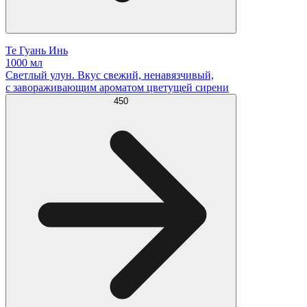
Те Гуань Инь
1000 мл
Светлый улун. Вкус свежий, ненавязчивый,
с завораживающим ароматом цветущей сирени
450