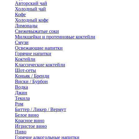
Авторский чай
Холодный чай
Кофе
Холодный кофе
Лимонады
Свежевыжатые соки
Милкшейки и протеиновые коктейли
Смузи
Освежающие напитки
Горячие напитки
Коктейли
Классические коктейли
Шот-сеты
Коньяк / Бренди
Виски / Бурбон
Водка
Джин
Текила
Ром
Биттер / Ликер / Вермут
Белое вино
Красное вино
Игристое вино
Пиво
Горячие алкогольные напитки