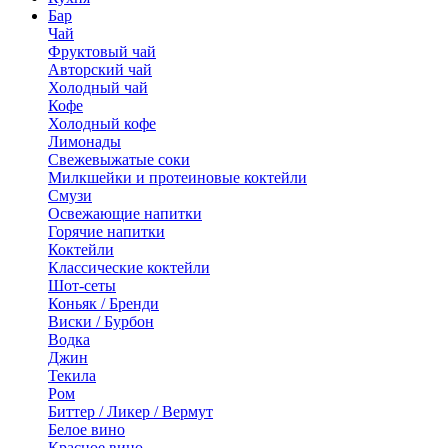
Бар
Чай
Фруктовый чай
Авторский чай
Холодный чай
Кофе
Холодный кофе
Лимонады
Свежевыжатые соки
Милкшейки и протеиновые коктейли
Смузи
Освежающие напитки
Горячие напитки
Коктейли
Классические коктейли
Шот-сеты
Коньяк / Бренди
Виски / Бурбон
Водка
Джин
Текила
Ром
Биттер / Ликер / Вермут
Белое вино
Красное вино