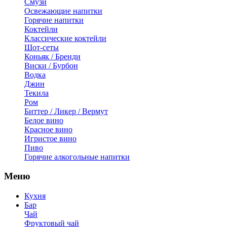
Смузи
Освежающие напитки
Горячие напитки
Коктейли
Классические коктейли
Шот-сеты
Коньяк / Бренди
Виски / Бурбон
Водка
Джин
Текила
Ром
Биттер / Ликер / Вермут
Белое вино
Красное вино
Игристое вино
Пиво
Горячие алкогольные напитки
Меню
Кухня
Бар
Чай
Фруктовый чай