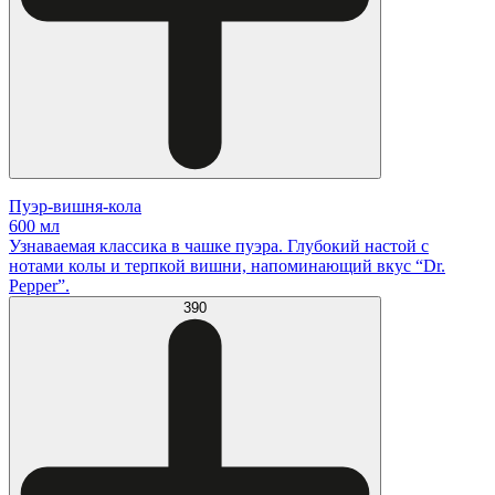
Пуэр-вишня-кола
600 мл
Узнаваемая классика в чашке пуэра. Глубокий настой с
нотами колы и терпкой вишни, напоминающий вкус “Dr.
Pepper”.
390