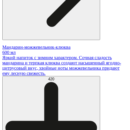
Мандарин-можжевельник-клюква
600 мл
Яркий напиток с зимним характером. Сочная сладость
мандарина и терпкая клюква создают насыщенный ягодно-
цитрусовый вкус, хвойные ноты можжевельника придают
ему лесную свежесть.
420