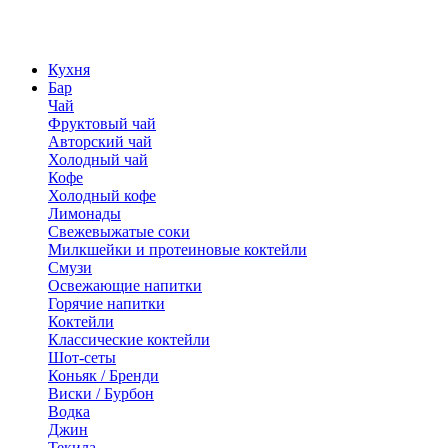
Кухня
Бар
Чай
Фруктовый чай
Авторский чай
Холодный чай
Кофе
Холодный кофе
Лимонады
Свежевыжатые соки
Милкшейки и протеиновые коктейли
Смузи
Освежающие напитки
Горячие напитки
Коктейли
Классические коктейли
Шот-сеты
Коньяк / Бренди
Виски / Бурбон
Водка
Джин
Текила