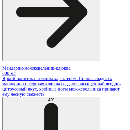
Мандарин-можжевельник-клюква
600 мл
Яркий напиток с зимним характером. Сочная сладость
мандарина и терпкая клюква создают насыщенный ягодно-
цитрусовый вкус, хвойные ноты можжевельника придают
ему лесную свежесть.
420