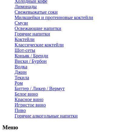
Холодный кофе
Лимонады
Свежевыжатые соки
Милкшейки и протеиновые коктейли
Смузи
Освежающие напитки
Горячие напитки
Коктейли
Классические коктейли
Шот-сеты
Коньяк / Бренди
Виски / Бурбон
Водка
Джин
Текила
Ром
Биттер / Ликер / Вермут
Белое вино
Красное вино
Игристое вино
Пиво
Горячие алкогольные напитки
Меню