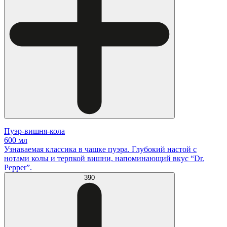
Пуэр-вишня-кола
600 мл
Узнаваемая классика в чашке пуэра. Глубокий настой с
нотами колы и терпкой вишни, напоминающий вкус “Dr.
Pepper”.
390