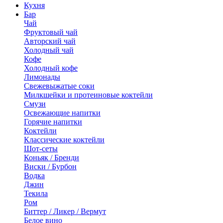
Кухня
Бар
Чай
Фруктовый чай
Авторский чай
Холодный чай
Кофе
Холодный кофе
Лимонады
Свежевыжатые соки
Милкшейки и протеиновые коктейли
Смузи
Освежающие напитки
Горячие напитки
Коктейли
Классические коктейли
Шот-сеты
Коньяк / Бренди
Виски / Бурбон
Водка
Джин
Текила
Ром
Биттер / Ликер / Вермут
Белое вино