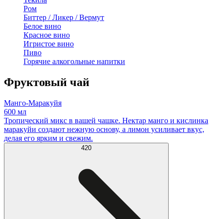
Ром
Биттер / Ликер / Вермут
Белое вино
Красное вино
Игристое вино
Пиво
Горячие алкогольные напитки
Фруктовый чай
Манго-Маракуйя
600 мл
Тропический микс в вашей чашке. Нектар манго и кислинка
маракуйи создают нежную основу, а лимон усиливает вкус,
делая его ярким и свежим.
420