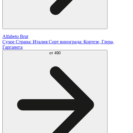
Alfabeto Brut
Сухое Страна: Италия Сорт винограда: Кортезе, Глера,
Гарганега
от
490