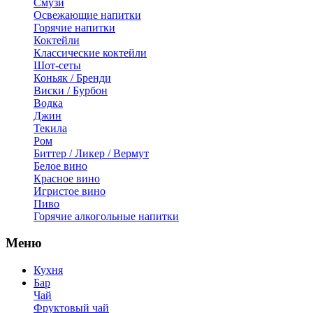
Смузи
Освежающие напитки
Горячие напитки
Коктейли
Классические коктейли
Шот-сеты
Коньяк / Бренди
Виски / Бурбон
Водка
Джин
Текила
Ром
Биттер / Ликер / Вермут
Белое вино
Красное вино
Игристое вино
Пиво
Горячие алкогольные напитки
Меню
Кухня
Бар
Чай
Фруктовый чай