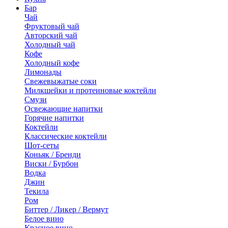
Бар
Чай
Фруктовый чай
Авторский чай
Холодный чай
Кофе
Холодный кофе
Лимонады
Свежевыжатые соки
Милкшейки и протеиновые коктейли
Смузи
Освежающие напитки
Горячие напитки
Коктейли
Классические коктейли
Шот-сеты
Коньяк / Бренди
Виски / Бурбон
Водка
Джин
Текила
Ром
Биттер / Ликер / Вермут
Белое вино
Красное вино