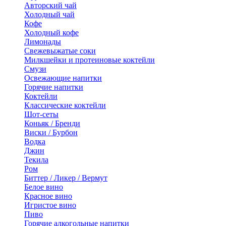
Авторский чай
Холодный чай
Кофе
Холодный кофе
Лимонады
Свежевыжатые соки
Милкшейки и протеиновые коктейли
Смузи
Освежающие напитки
Горячие напитки
Коктейли
Классические коктейли
Шот-сеты
Коньяк / Бренди
Виски / Бурбон
Водка
Джин
Текила
Ром
Биттер / Ликер / Вермут
Белое вино
Красное вино
Игристое вино
Пиво
Горячие алкогольные напитки