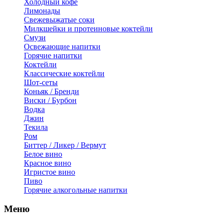
Холодный кофе
Лимонады
Свежевыжатые соки
Милкшейки и протеиновые коктейли
Смузи
Освежающие напитки
Горячие напитки
Коктейли
Классические коктейли
Шот-сеты
Коньяк / Бренди
Виски / Бурбон
Водка
Джин
Текила
Ром
Биттер / Ликер / Вермут
Белое вино
Красное вино
Игристое вино
Пиво
Горячие алкогольные напитки
Меню