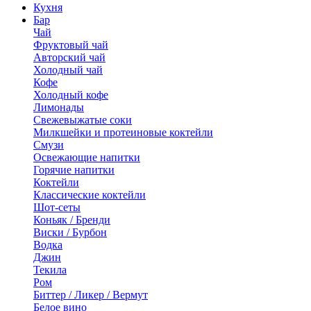
Кухня
Бар
Чай
Фруктовый чай
Авторский чай
Холодный чай
Кофе
Холодный кофе
Лимонады
Свежевыжатые соки
Милкшейки и протеиновые коктейли
Смузи
Освежающие напитки
Горячие напитки
Коктейли
Классические коктейли
Шот-сеты
Коньяк / Бренди
Виски / Бурбон
Водка
Джин
Текила
Ром
Биттер / Ликер / Вермут
Белое вино