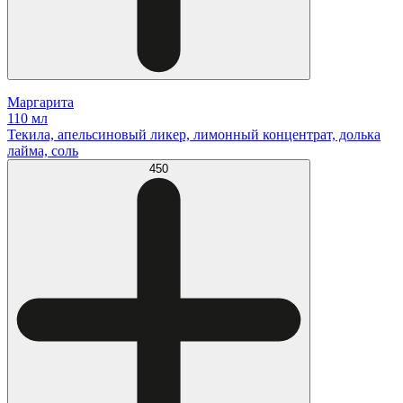
Маргарита
110 мл
Текила, апельсиновый ликер, лимонный концентрат, долька
лайма, соль
450