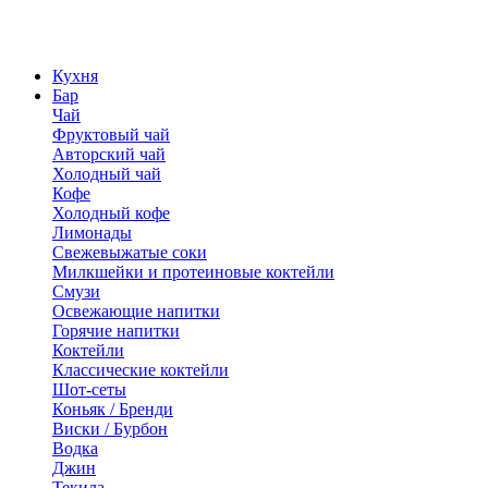
Кухня
Бар
Чай
Фруктовый чай
Авторский чай
Холодный чай
Кофе
Холодный кофе
Лимонады
Свежевыжатые соки
Милкшейки и протеиновые коктейли
Смузи
Освежающие напитки
Горячие напитки
Коктейли
Классические коктейли
Шот-сеты
Коньяк / Бренди
Виски / Бурбон
Водка
Джин
Текила