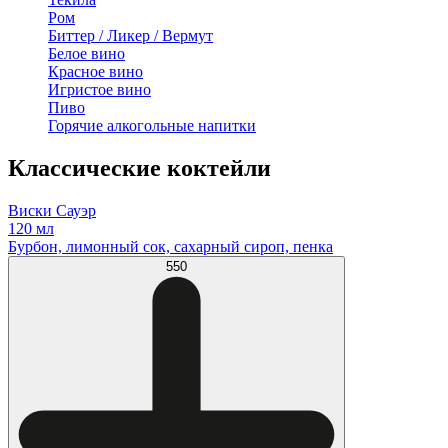
Ром
Биттер / Ликер / Вермут
Белое вино
Красное вино
Игристое вино
Пиво
Горячие алкогольные напитки
Классические коктейли
Виски Сауэр
120 мл
Бурбон, лимонный сок, сахарный сироп, пенка
550