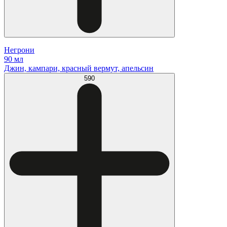
Негрони
90 мл
Джин, кампари, красный вермут, апельсин
590