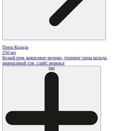
Пина Колада
250 мл
Белый ром, кокосовое молоко, топпинг пина колада,
ананасовый сок, слайс ананаса
590