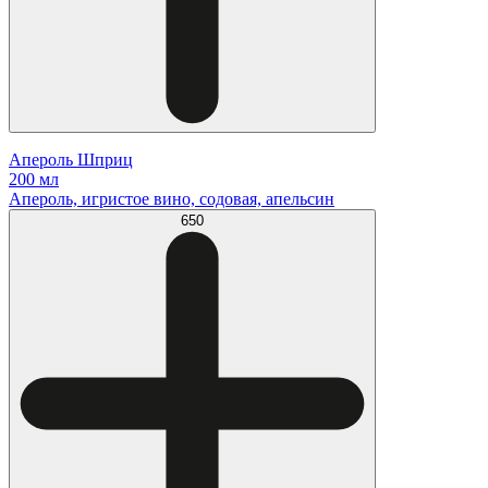
Апероль Шприц
200 мл
Апероль, игристое вино, содовая, апельсин
650