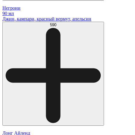
Негрони
90 мл
Джин, кампари, красный вермут, апельсин
590
Лонг Айленд