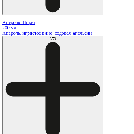
Апероль Шприц
200 мл
Апероль, игристое вино, содовая, апельсин
650