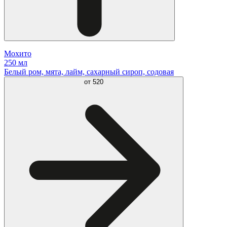
Мохито
250 мл
Белый ром, мята, лайм, сахарный сироп, содовая
от
520