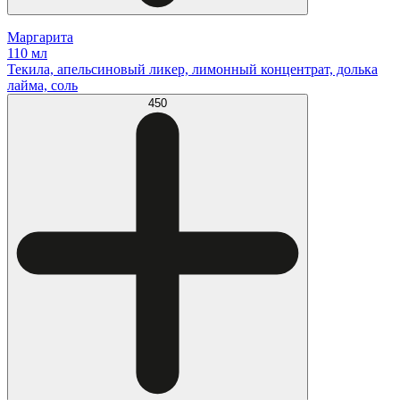
Маргарита
110 мл
Текила, апельсиновый ликер, лимонный концентрат, долька
лайма, соль
450