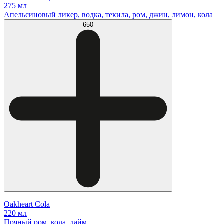
275 мл
Апельсиновый ликер, водка, текила, ром, джин, лимон, кола
650
Oakheart Cola
220 мл
Пряный ром, кола, лайм