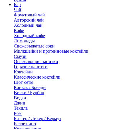
Бар
Чай
Фруктовый чай
Авторский чай
Холодный чай
Кофе
Холодный кофе
Лимонады
Свежевыжатые соки
Милкшейки и протеиновые коктейли
Смузи
Освежающие напитки
Горячие напитки
Коктейли
Классические коктейли
Шот-сеты
Коньяк / Бренди
Виски / Бурбон
Водка
Джин
Текила
Ром
Биттер / Ликер / Вермут
Белое вино
Красное вино