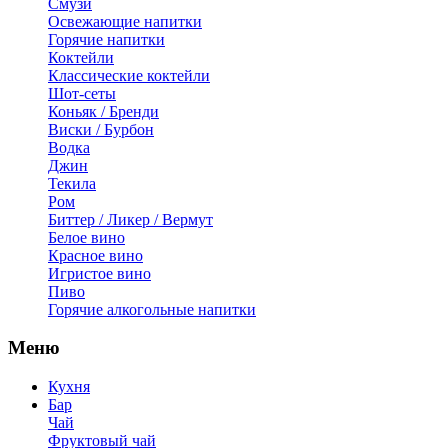
Смузи
Освежающие напитки
Горячие напитки
Коктейли
Классические коктейли
Шот-сеты
Коньяк / Бренди
Виски / Бурбон
Водка
Джин
Текила
Ром
Биттер / Ликер / Вермут
Белое вино
Красное вино
Игристое вино
Пиво
Горячие алкогольные напитки
Меню
Кухня
Бар
Чай
Фруктовый чай