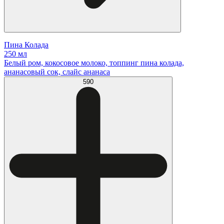
Пина Колада
250 мл
Белый ром, кокосовое молоко, топпинг пина колада,
ананасовый сок, слайс ананаса
590