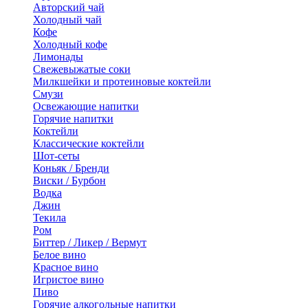
Авторский чай
Холодный чай
Кофе
Холодный кофе
Лимонады
Свежевыжатые соки
Милкшейки и протеиновые коктейли
Смузи
Освежающие напитки
Горячие напитки
Коктейли
Классические коктейли
Шот-сеты
Коньяк / Бренди
Виски / Бурбон
Водка
Джин
Текила
Ром
Биттер / Ликер / Вермут
Белое вино
Красное вино
Игристое вино
Пиво
Горячие алкогольные напитки