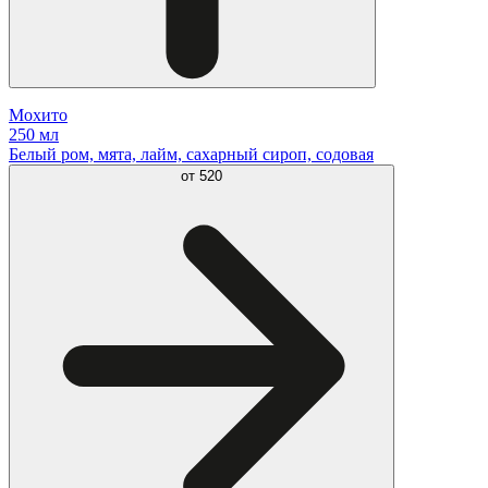
Мохито
250 мл
Белый ром, мята, лайм, сахарный сироп, содовая
от
520