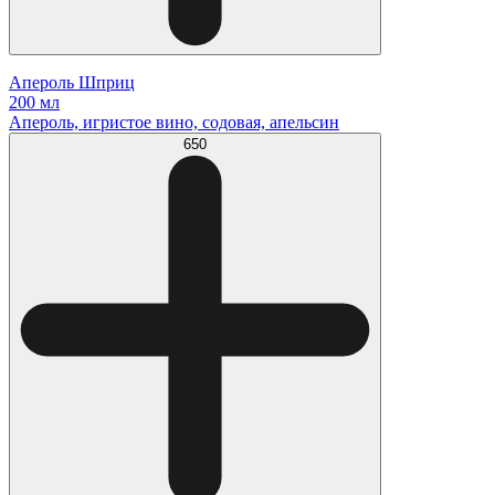
Апероль Шприц
200 мл
Апероль, игристое вино, содовая, апельсин
650