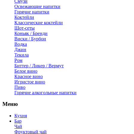
Смузи
Освежающие напитки
Горячие напитки
Коктейли
Классические коктейли
Шот-сеты
Коньяк / Бренди
Виски / Бурбон
Водка
Джин
Текила
Ром
Биттер / Ликер / Вермут
Белое вино
Красное вино
Игристое вино
Пиво
Горячие алкогольные напитки
Меню
Кухня
Бар
Чай
Фруктовый чай