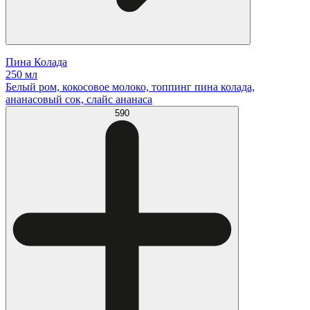
Пина Колада
250 мл
Белый ром, кокосовое молоко, топпинг пина колада,
ананасовый сок, слайс ананаса
590