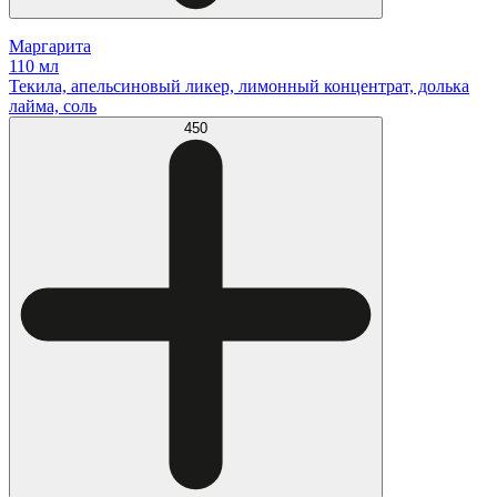
Маргарита
110 мл
Текила, апельсиновый ликер, лимонный концентрат, долька
лайма, соль
450