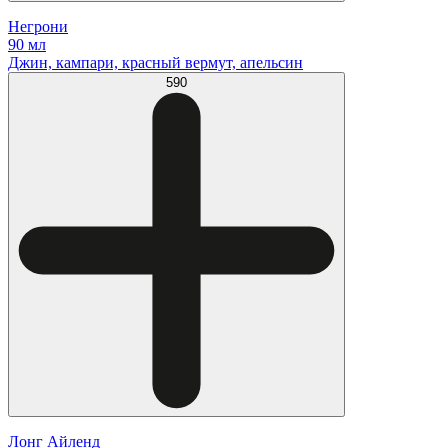
Негрони
90 мл
Джин, кампари, красный вермут, апельсин
590
Лонг Айленд