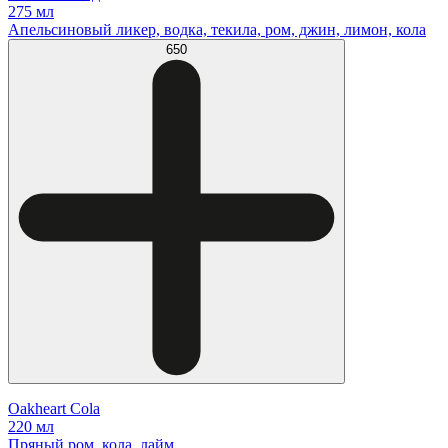
275 мл
Апельсиновый ликер, водка, текила, ром, джин, лимон, кола
650
Oakheart Cola
220 мл
Пряный ром, кола, лайм