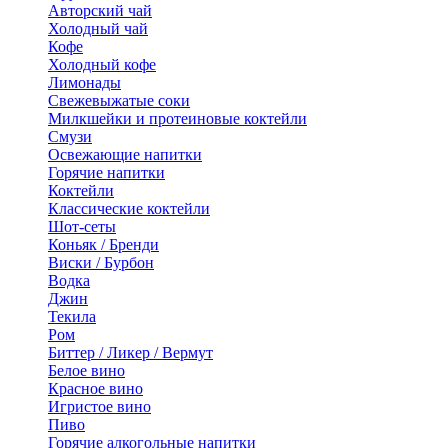
Авторский чай
Холодный чай
Кофе
Холодный кофе
Лимонады
Свежевыжатые соки
Милкшейки и протеиновые коктейли
Смузи
Освежающие напитки
Горячие напитки
Коктейли
Классические коктейли
Шот-сеты
Коньяк / Бренди
Виски / Бурбон
Водка
Джин
Текила
Ром
Биттер / Ликер / Вермут
Белое вино
Красное вино
Игристое вино
Пиво
Горячие алкогольные напитки