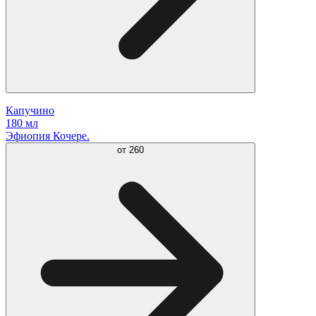
Капучино
180 мл
Эфиопия Кочере.
от
260