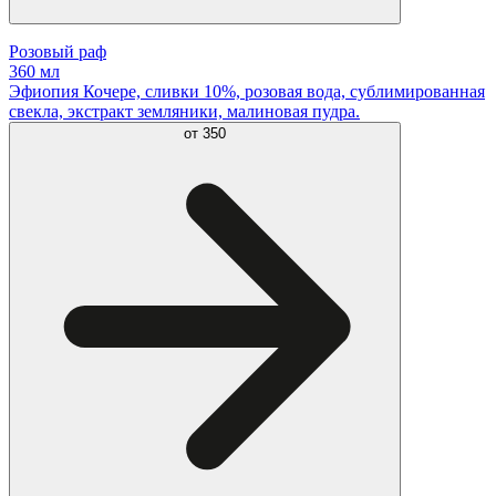
Розовый раф
360 мл
Эфиопия Кочере, сливки 10%, розовая вода, сублимированная
свекла, экстракт земляники, малиновая пудра.
от
350