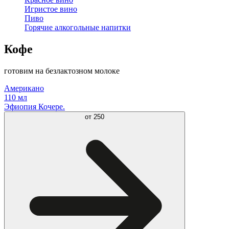
Игристое вино
Пиво
Горячие алкогольные напитки
Кофе
готовим на безлактозном молоке
Американо
110 мл
Эфиопия Кочере.
от
250