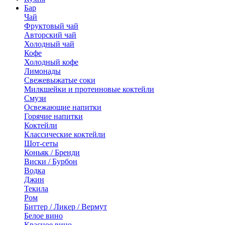
Бар
Чай
Фруктовый чай
Авторский чай
Холодный чай
Кофе
Холодный кофе
Лимонады
Свежевыжатые соки
Милкшейки и протеиновые коктейли
Смузи
Освежающие напитки
Горячие напитки
Коктейли
Классические коктейли
Шот-сеты
Коньяк / Бренди
Виски / Бурбон
Водка
Джин
Текила
Ром
Биттер / Ликер / Вермут
Белое вино
Красное вино