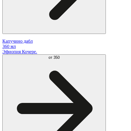
Капучино дабл
360 мл
Эфиопия Кочере.
от
350