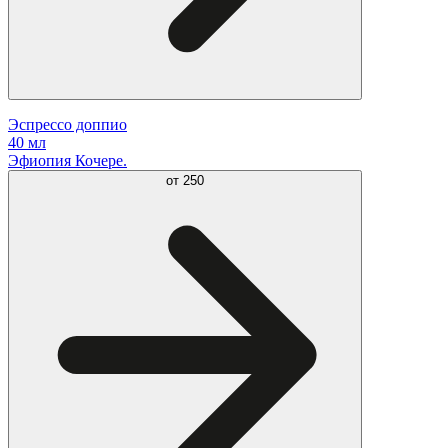
Эспрессо доппио
40 мл
Эфиопия Кочере.
от
250