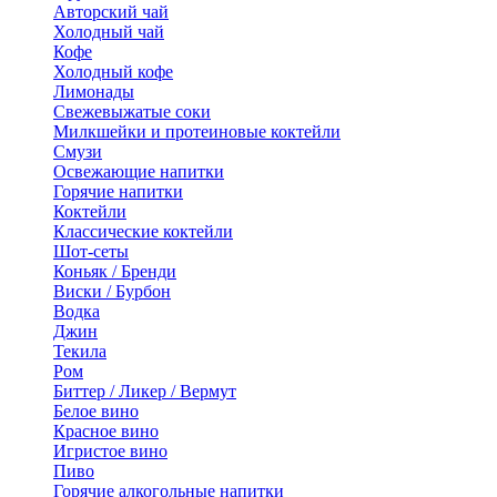
Авторский чай
Холодный чай
Кофе
Холодный кофе
Лимонады
Свежевыжатые соки
Милкшейки и протеиновые коктейли
Смузи
Освежающие напитки
Горячие напитки
Коктейли
Классические коктейли
Шот-сеты
Коньяк / Бренди
Виски / Бурбон
Водка
Джин
Текила
Ром
Биттер / Ликер / Вермут
Белое вино
Красное вино
Игристое вино
Пиво
Горячие алкогольные напитки