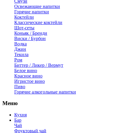
Смузи
Освежающие напитки
Горячие напитки
Коктейли
Классические коктейли
Шот-сеты
Коньяк / Бренди
Виски / Бурбон
Водка
Джин
Текила
Ром
Биттер / Ликер / Вермут
Белое вино
Красное вино
Игристое вино
Пиво
Горячие алкогольные напитки
Меню
Кухня
Бар
Чай
Фруктовый чай