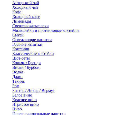
Авторский чай
Холодный чай
Кофе
Холодный кофе
Лимонады
Свежевыжатые соки
Милкшейки и протеиновые коктейли
Смузи
Освежающие напитки
Горячие напитки
Коктейли
Классические коктейли
Шот-сеты
Коньяк / Бренди
Виски / Бурбон
Водка
Джин
Текила
Ром
Биттер / Ликер / Вермут
Белое вино
Красное вино
Игристое вино
Пиво
Горячие алкогольные напитки