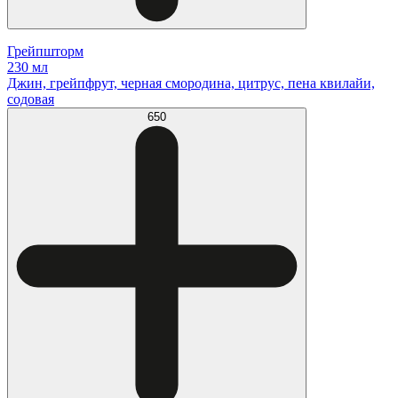
Грейпшторм
230 мл
Джин, грейпфрут, черная смородина, цитрус, пена квилайи,
содовая
650