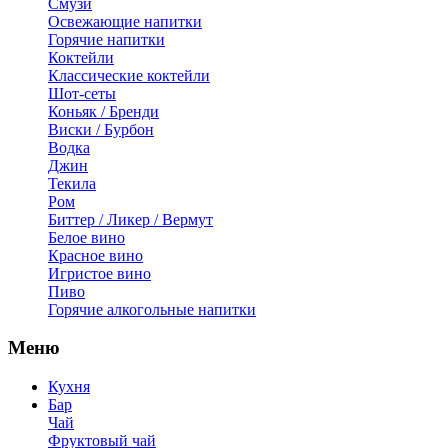
Смузи
Освежающие напитки
Горячие напитки
Коктейли
Классические коктейли
Шот-сеты
Коньяк / Бренди
Виски / Бурбон
Водка
Джин
Текила
Ром
Биттер / Ликер / Вермут
Белое вино
Красное вино
Игристое вино
Пиво
Горячие алкогольные напитки
Меню
Кухня
Бар
Чай
Фруктовый чай