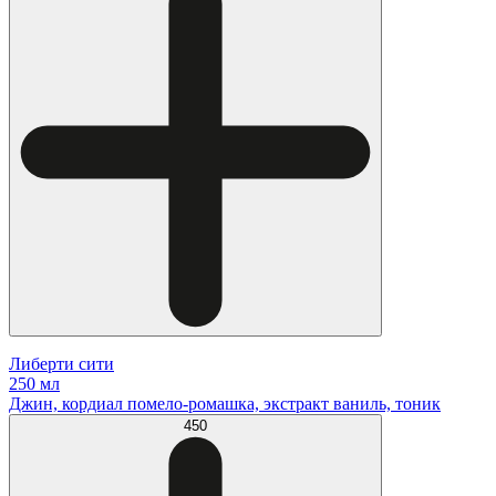
Либерти сити
250 мл
Джин, кордиал помело-ромашка, экстракт ваниль, тоник
450