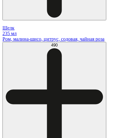
Шелк
235 мл
Ром, малина-шисо, цитрус, содовая, чайная роза
490