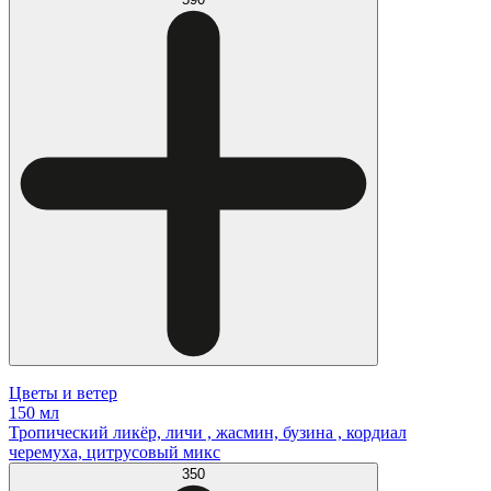
Цветы и ветер
150 мл
Тропический ликёр, личи , жасмин, бузина , кордиал
черемуха, цитрусовый микс
350