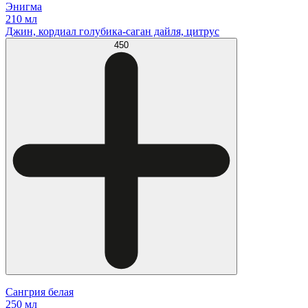
Энигма
210 мл
Джин, кордиал голубика-саган дайля, цитрус
450
Сангрия белая
250 мл