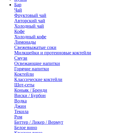
Бар
Чай
Фруктовый чай
Авторский чай
Холодный чай
Кофе
Холодный кофе
Лимонады
Свежевыжатые соки
Милкшейки и протеиновые коктейли
Смузи
Освежающие напитки
Горячие напитки
Коктейли
Классические коктейли
Шот-сеты
Коньяк / Бренди
Виски / Бурбон
Водка
Джин
Текила
Ром
Биттер / Ликер / Вермут
Белое вино
Красное вино