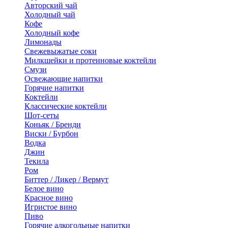
Авторский чай
Холодный чай
Кофе
Холодный кофе
Лимонады
Свежевыжатые соки
Милкшейки и протеиновые коктейли
Смузи
Освежающие напитки
Горячие напитки
Коктейли
Классические коктейли
Шот-сеты
Коньяк / Бренди
Виски / Бурбон
Водка
Джин
Текила
Ром
Биттер / Ликер / Вермут
Белое вино
Красное вино
Игристое вино
Пиво
Горячие алкогольные напитки