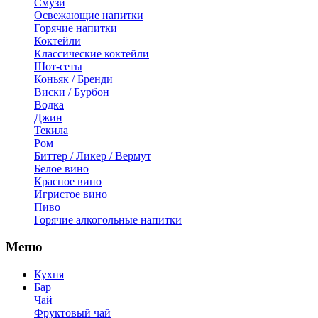
Смузи
Освежающие напитки
Горячие напитки
Коктейли
Классические коктейли
Шот-сеты
Коньяк / Бренди
Виски / Бурбон
Водка
Джин
Текила
Ром
Биттер / Ликер / Вермут
Белое вино
Красное вино
Игристое вино
Пиво
Горячие алкогольные напитки
Меню
Кухня
Бар
Чай
Фруктовый чай