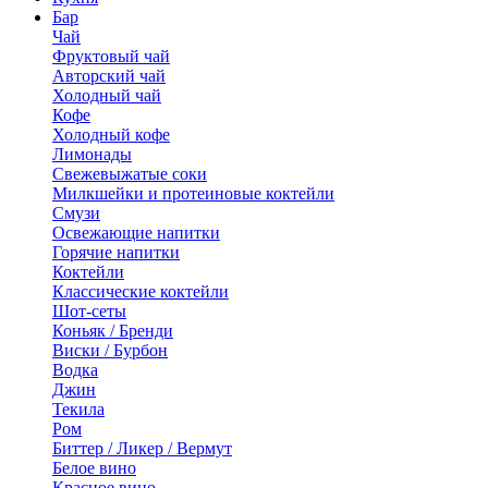
Бар
Чай
Фруктовый чай
Авторский чай
Холодный чай
Кофе
Холодный кофе
Лимонады
Свежевыжатые соки
Милкшейки и протеиновые коктейли
Смузи
Освежающие напитки
Горячие напитки
Коктейли
Классические коктейли
Шот-сеты
Коньяк / Бренди
Виски / Бурбон
Водка
Джин
Текила
Ром
Биттер / Ликер / Вермут
Белое вино
Красное вино