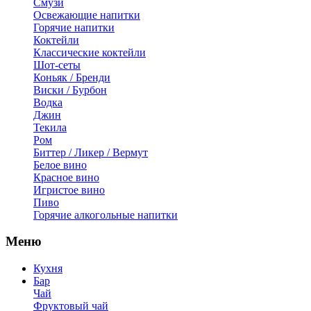
Смузи
Освежающие напитки
Горячие напитки
Коктейли
Классические коктейли
Шот-сеты
Коньяк / Бренди
Виски / Бурбон
Водка
Джин
Текила
Ром
Биттер / Ликер / Вермут
Белое вино
Красное вино
Игристое вино
Пиво
Горячие алкогольные напитки
Меню
Кухня
Бар
Чай
Фруктовый чай