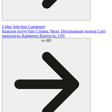
Cellar Selection Carmenere
Красное полусухое Страна: Чили, Центральная долина Сорт
винограда: Карменер Крепость: 13%
от
420