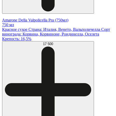
Amarone Della Valpolicella Pra (750мл)
750 мл
Красное сухое Страна: Италия, Венето, Вальполичелла Сорт
винограда: Корвина, Корвиноне, Рондинелла, Оселета
Крепость: 16,5%
17 500