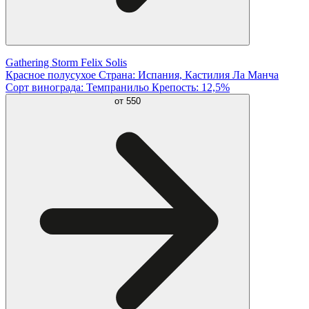
Gathering Storm Felix Solis
Красное полусухое Страна: Испания, Кастилия Ла Манча
Сорт винограда: Темпранильо Крепость: 12,5%
от
550