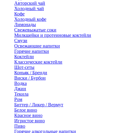
Авторский чай
Холодный чай
Кофе
Холодный кофе
Лимонады
Свежевыжатые соки
Милкшейки и протеиновые коктейли
Смузи
Освежающие напитки
Горячие напитки
Коктейли
Классические коктейли
Шот-сеты
Коньяк / Бренди
Виски / Бурбон
Водка
Джин
Текила
Ром
Биттер / Ликер / Вермут
Белое вино
Красное вино
Игристое вино
Пиво
Горячие алкогольные напитки