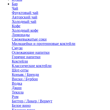
Бар
Чай
Фруктовый чай
Авторский чай
Холодный чай
Кофе
Холодный кофе
Лимонады
Свежевыжатые соки
Милкшейки и протеиновые коктейли
Смузи
Освежающие напитки
Горячие напитки
Коктейли
Классические коктейли
Шот-сеты
Коньяк / Бренди
Виски / Бурбон
Водка
Джин
Текила
Ром
Биттер / Ликер / Вермут
Белое вино
Красное вино