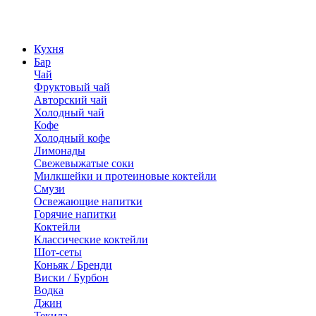
Кухня
Бар
Чай
Фруктовый чай
Авторский чай
Холодный чай
Кофе
Холодный кофе
Лимонады
Свежевыжатые соки
Милкшейки и протеиновые коктейли
Смузи
Освежающие напитки
Горячие напитки
Коктейли
Классические коктейли
Шот-сеты
Коньяк / Бренди
Виски / Бурбон
Водка
Джин
Текила