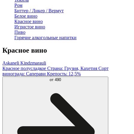
Ром
Биттер / Ликер / Вермут
Белое вино
Красное вино
Игристое вино
Пиво
Горячие алкогольные напитки
Красное вино
Askaneli Kindzmarauli
Красное полусладкое Страна: Грузия, Кахетия Сорт
винограда: Саперави Крепость: 12,5%
от
490