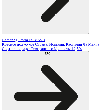
Gathering Storm Felix Solis
Красное полусухое Страна: Испания, Кастилия Ла Манча
Сорт винограда: Темпранильо Крепость: 12,5%
от
550