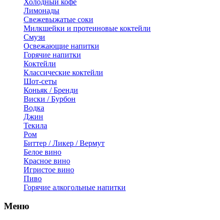
Холодный кофе
Лимонады
Свежевыжатые соки
Милкшейки и протеиновые коктейли
Смузи
Освежающие напитки
Горячие напитки
Коктейли
Классические коктейли
Шот-сеты
Коньяк / Бренди
Виски / Бурбон
Водка
Джин
Текила
Ром
Биттер / Ликер / Вермут
Белое вино
Красное вино
Игристое вино
Пиво
Горячие алкогольные напитки
Меню