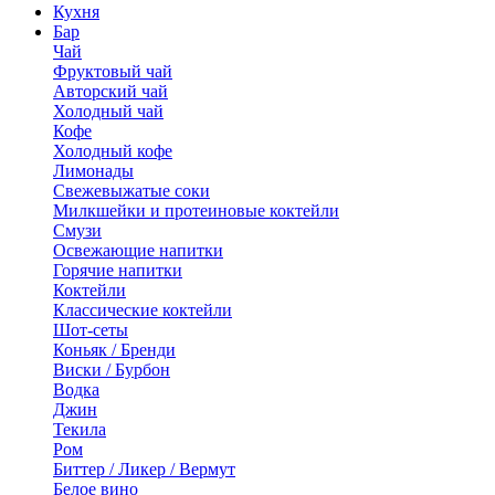
Кухня
Бар
Чай
Фруктовый чай
Авторский чай
Холодный чай
Кофе
Холодный кофе
Лимонады
Свежевыжатые соки
Милкшейки и протеиновые коктейли
Смузи
Освежающие напитки
Горячие напитки
Коктейли
Классические коктейли
Шот-сеты
Коньяк / Бренди
Виски / Бурбон
Водка
Джин
Текила
Ром
Биттер / Ликер / Вермут
Белое вино