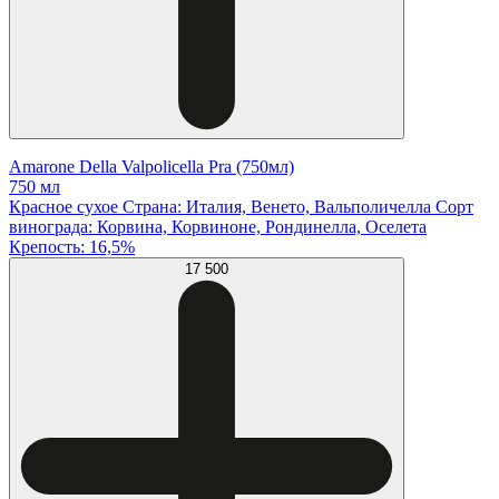
Amarone Della Valpolicella Pra (750мл)
750 мл
Красное сухое Страна: Италия, Венето, Вальполичелла Сорт
винограда: Корвина, Корвиноне, Рондинелла, Оселета
Крепость: 16,5%
17 500