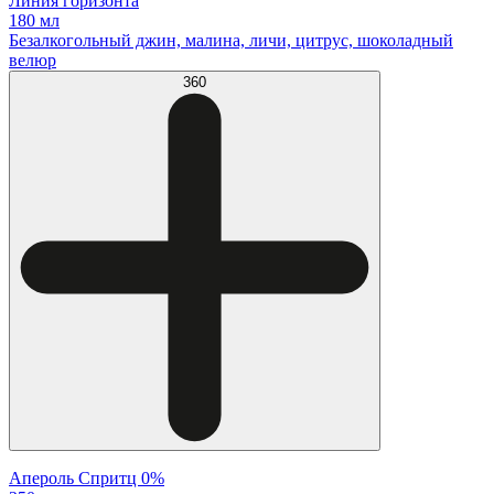
Линия горизонта
180 мл
Безалкогольный джин, малина, личи, цитрус, шоколадный
велюр
360
Апероль Спритц 0%