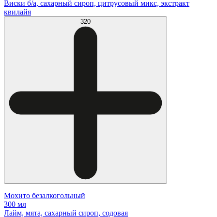
Виски б/а, сахарный сироп, цитрусовый микс, экстракт
квилайя
320
Мохито безалкогольный
300 мл
Лайм, мята, сахарный сироп, содовая