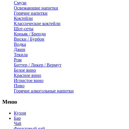
Смузи
Освежающие напитки
Горячие напитки
Коктейли
Классические коктейли
Шот-сеты
Коньяк / Бренди
Виски / Бурбон
Водка
Джин
Текила
Ром
Биттер / Ликер / Вермут
Белое вино
Красное вино
Игристое вино
Пиво
Горячие алкогольные напитки
Меню
Кухня
Бар
Чай
Фруктовый чай