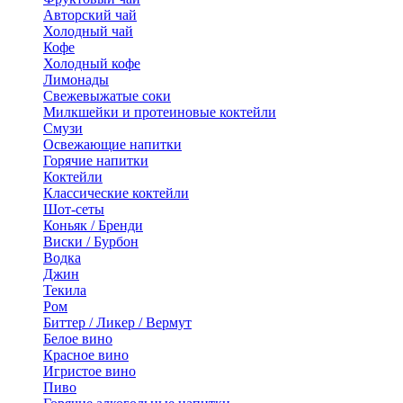
Авторский чай
Холодный чай
Кофе
Холодный кофе
Лимонады
Свежевыжатые соки
Милкшейки и протеиновые коктейли
Смузи
Освежающие напитки
Горячие напитки
Коктейли
Классические коктейли
Шот-сеты
Коньяк / Бренди
Виски / Бурбон
Водка
Джин
Текила
Ром
Биттер / Ликер / Вермут
Белое вино
Красное вино
Игристое вино
Пиво