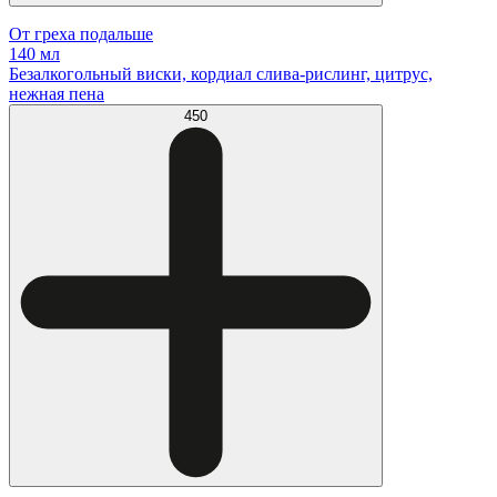
От греха подальше
140 мл
Безалкогольный виски, кордиал слива-рислинг, цитрус,
нежная пена
450