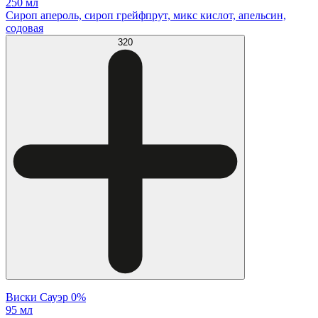
250 мл
Сироп апероль, сироп грейфпрут, микс кислот, апельсин,
содовая
320
Виски Сауэр 0%
95 мл