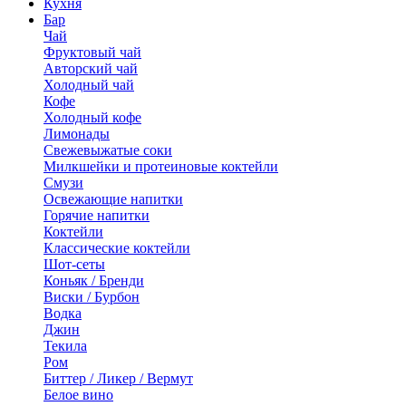
Кухня
Бар
Чай
Фруктовый чай
Авторский чай
Холодный чай
Кофе
Холодный кофе
Лимонады
Свежевыжатые соки
Милкшейки и протеиновые коктейли
Смузи
Освежающие напитки
Горячие напитки
Коктейли
Классические коктейли
Шот-сеты
Коньяк / Бренди
Виски / Бурбон
Водка
Джин
Текила
Ром
Биттер / Ликер / Вермут
Белое вино