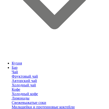
Кухня
Бар
Чай
Фруктовый чай
Авторский чай
Холодный чай
Кофе
Холодный кофе
Лимонады
Свежевыжатые соки
Милкшейки и протеиновые коктейли