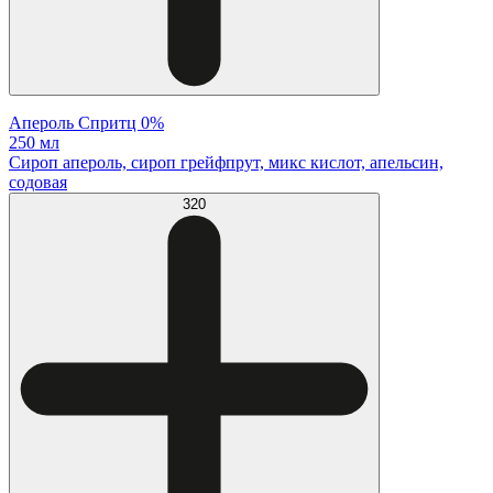
Апероль Спритц 0%
250 мл
Сироп апероль, сироп грейфпрут, микс кислот, апельсин,
содовая
320