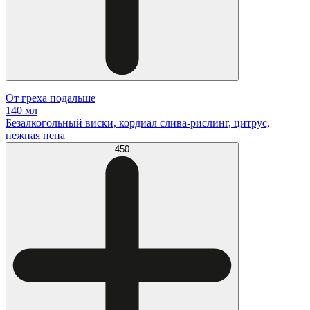
От греха подальше
140 мл
Безалкогольный виски, кордиал слива-рислинг, цитрус,
нежная пена
450