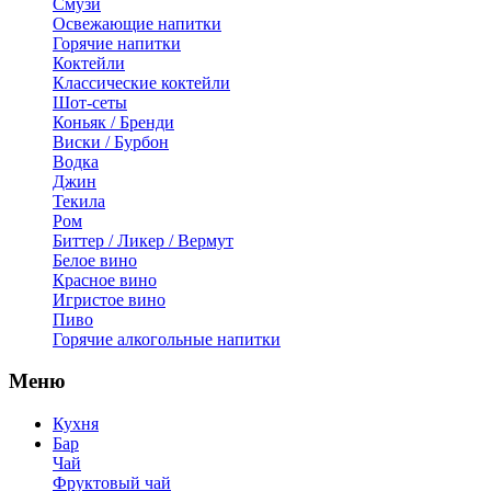
Смузи
Освежающие напитки
Горячие напитки
Коктейли
Классические коктейли
Шот-сеты
Коньяк / Бренди
Виски / Бурбон
Водка
Джин
Текила
Ром
Биттер / Ликер / Вермут
Белое вино
Красное вино
Игристое вино
Пиво
Горячие алкогольные напитки
Меню
Кухня
Бар
Чай
Фруктовый чай