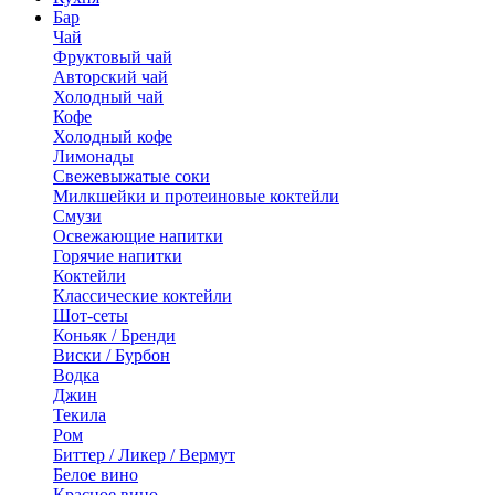
Бар
Чай
Фруктовый чай
Авторский чай
Холодный чай
Кофе
Холодный кофе
Лимонады
Свежевыжатые соки
Милкшейки и протеиновые коктейли
Смузи
Освежающие напитки
Горячие напитки
Коктейли
Классические коктейли
Шот-сеты
Коньяк / Бренди
Виски / Бурбон
Водка
Джин
Текила
Ром
Биттер / Ликер / Вермут
Белое вино
Красное вино