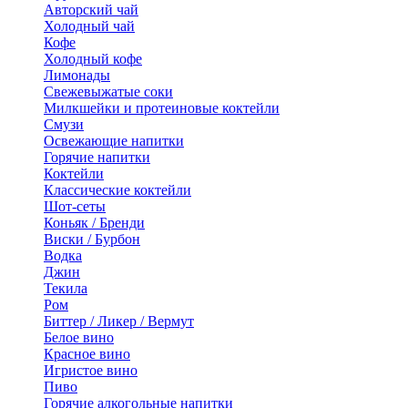
Авторский чай
Холодный чай
Кофе
Холодный кофе
Лимонады
Свежевыжатые соки
Милкшейки и протеиновые коктейли
Смузи
Освежающие напитки
Горячие напитки
Коктейли
Классические коктейли
Шот-сеты
Коньяк / Бренди
Виски / Бурбон
Водка
Джин
Текила
Ром
Биттер / Ликер / Вермут
Белое вино
Красное вино
Игристое вино
Пиво
Горячие алкогольные напитки