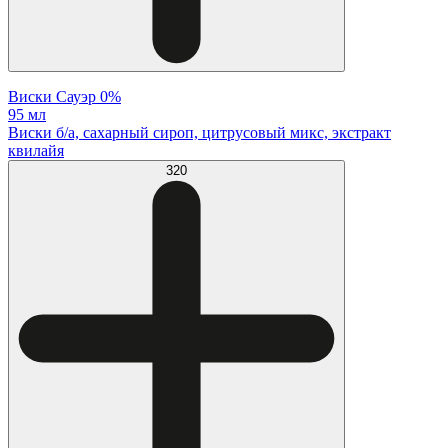
Виски Сауэр 0%
95 мл
Виски б/а, сахарный сироп, цитрусовый микс, экстракт
квилайя
320