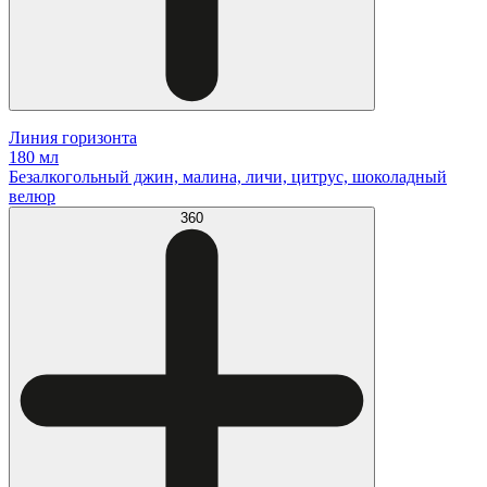
Линия горизонта
180 мл
Безалкогольный джин, малина, личи, цитрус, шоколадный
велюр
360