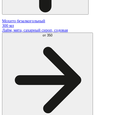
Мохито безалкогольный
300 мл
Лайм, мята, сахарный сироп, содовая
от
350