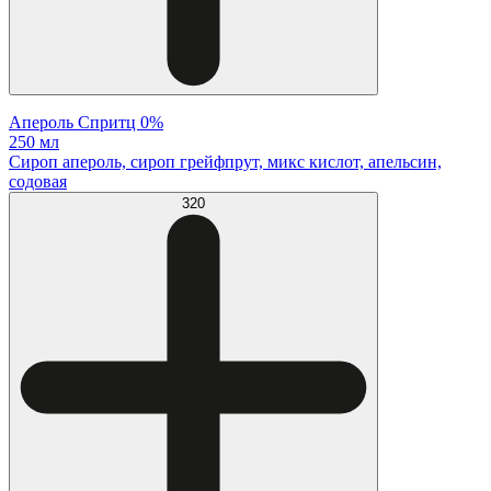
Апероль Спритц 0%
250 мл
Сироп апероль, сироп грейфпрут, микс кислот, апельсин,
содовая
320