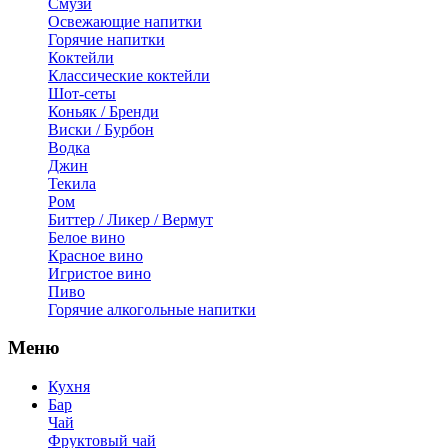
Смузи
Освежающие напитки
Горячие напитки
Коктейли
Классические коктейли
Шот-сеты
Коньяк / Бренди
Виски / Бурбон
Водка
Джин
Текила
Ром
Биттер / Ликер / Вермут
Белое вино
Красное вино
Игристое вино
Пиво
Горячие алкогольные напитки
Меню
Кухня
Бар
Чай
Фруктовый чай