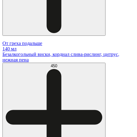
От греха подальше
140 мл
Безалкогольный виски, кордиал слива-рислинг, цитрус,
нежная пена
450