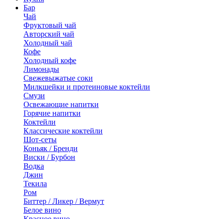
Бар
Чай
Фруктовый чай
Авторский чай
Холодный чай
Кофе
Холодный кофе
Лимонады
Свежевыжатые соки
Милкшейки и протеиновые коктейли
Смузи
Освежающие напитки
Горячие напитки
Коктейли
Классические коктейли
Шот-сеты
Коньяк / Бренди
Виски / Бурбон
Водка
Джин
Текила
Ром
Биттер / Ликер / Вермут
Белое вино
Красное вино