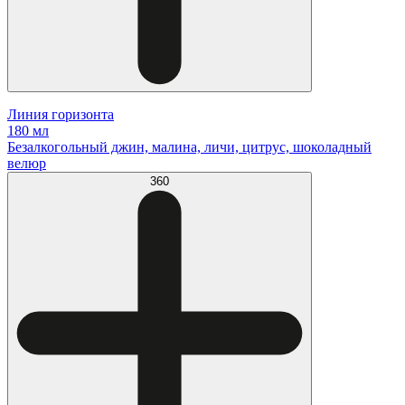
Линия горизонта
180 мл
Безалкогольный джин, малина, личи, цитрус, шоколадный
велюр
360