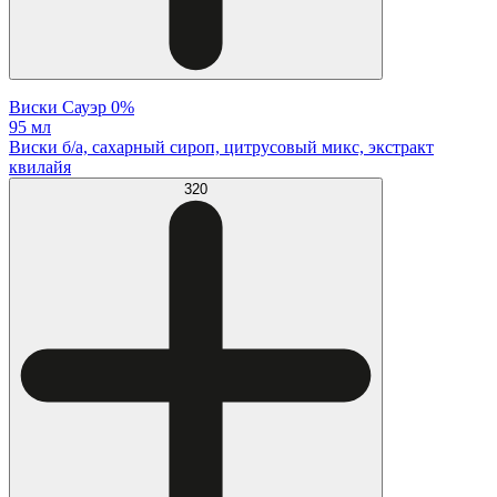
Виски Сауэр 0%
95 мл
Виски б/а, сахарный сироп, цитрусовый микс, экстракт
квилайя
320