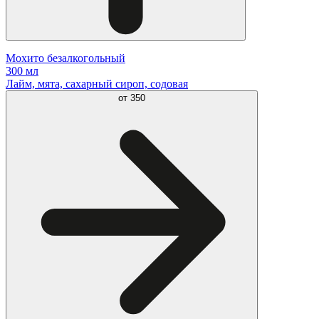
Мохито безалкогольный
300 мл
Лайм, мята, сахарный сироп, содовая
от
350