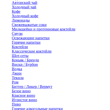
Авторский чай
Холодный чай
Кофе
Холодный кофе
Лимонады
Свежевыжатые соки
Милкшейки и протеиновые коктейли
Смузи
Освежающие напитки
Горячие напитки
Коктейли
Классические коктейли
Шот-сеты
Коньяк / Бренди
Виски / Бурбон
Водка
Джин
Текила
Ром
Биттер / Ликер / Вермут
Белое вино
Красное вино
Игристое вино
Пиво
Горячие алкогольные напитки