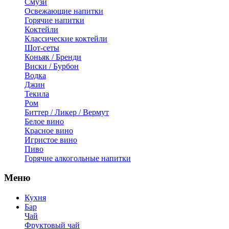
Смузи
Освежающие напитки
Горячие напитки
Коктейли
Классические коктейли
Шот-сеты
Коньяк / Бренди
Виски / Бурбон
Водка
Джин
Текила
Ром
Биттер / Ликер / Вермут
Белое вино
Красное вино
Игристое вино
Пиво
Горячие алкогольные напитки
Меню
Кухня
Бар
Чай
Фруктовый чай