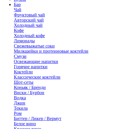
Бар
Чай
Фруктовый чай
Авторский чай
Холодный чай
Кофе
Холодный кофе
Лимонады
Свежевыжатые соки
Милкшейки и протеиновые коктейли
Смузи
Освежающие напитки
Горячие напитки
Коктейли
Классические коктейли
Шот-сеты
Коньяк / Бренди
Виски / Бурбон
Водка
Джин
Текила
Ром
Биттер / Ликер / Вермут
Белое вино
Красное вино