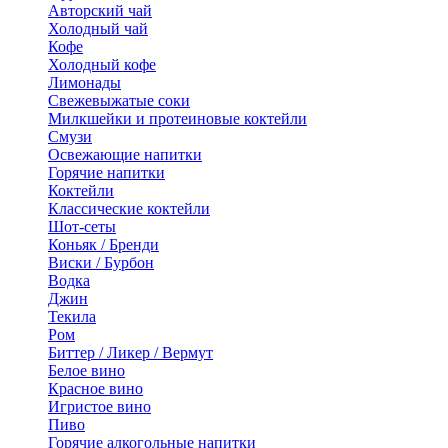
Авторский чай
Холодный чай
Кофе
Холодный кофе
Лимонады
Свежевыжатые соки
Милкшейки и протеиновые коктейли
Смузи
Освежающие напитки
Горячие напитки
Коктейли
Классические коктейли
Шот-сеты
Коньяк / Бренди
Виски / Бурбон
Водка
Джин
Текила
Ром
Биттер / Ликер / Вермут
Белое вино
Красное вино
Игристое вино
Пиво
Горячие алкогольные напитки