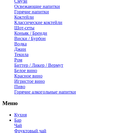
Смузи
Освежающие напитки
Горячие напитки
Коктейли
Классические коктейли
Шот-сеты
Коньяк / Бренди
Виски / Бурбон
Водка
Джин
Текила
Ром
Биттер / Ликер / Вермут
Белое вино
Красное вино
Игристое вино
Пиво
Горячие алкогольные напитки
Меню
Кухня
Бар
Чай
Фруктовый чай