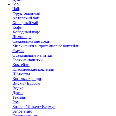
Бар
Чай
Фруктовый чай
Авторский чай
Холодный чай
Кофе
Холодный кофе
Лимонады
Свежевыжатые соки
Милкшейки и протеиновые коктейли
Смузи
Освежающие напитки
Горячие напитки
Коктейли
Классические коктейли
Шот-сеты
Коньяк / Бренди
Виски / Бурбон
Водка
Джин
Текила
Ром
Биттер / Ликер / Вермут
Белое вино
Красное вино