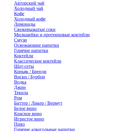
Авторский чай
Холодный чай
Кофе
Холодный кофе
Лимонады
Свежевыжатые соки
Милкшейки и протеиновые коктейли
Смузи
Освежающие напитки
Горячие напитки
Коктейли
Классические коктейли
Шот-сеты
Коньяк / Бренди
Виски / Бурбон
Водка
Джин
Текила
Ром
Биттер / Ликер / Вермут
Белое вино
Красное вино
Игристое вино
Пиво
Горячие алкогольные напитки