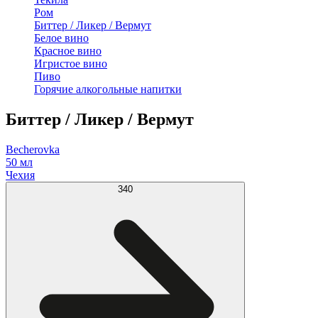
Ром
Биттер / Ликер / Вермут
Белое вино
Красное вино
Игристое вино
Пиво
Горячие алкогольные напитки
Биттер / Ликер / Вермут
Becherovka
50 мл
Чехия
340