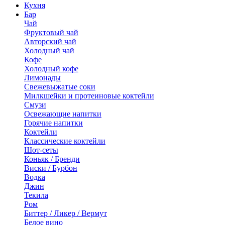
Кухня
Бар
Чай
Фруктовый чай
Авторский чай
Холодный чай
Кофе
Холодный кофе
Лимонады
Свежевыжатые соки
Милкшейки и протеиновые коктейли
Смузи
Освежающие напитки
Горячие напитки
Коктейли
Классические коктейли
Шот-сеты
Коньяк / Бренди
Виски / Бурбон
Водка
Джин
Текила
Ром
Биттер / Ликер / Вермут
Белое вино