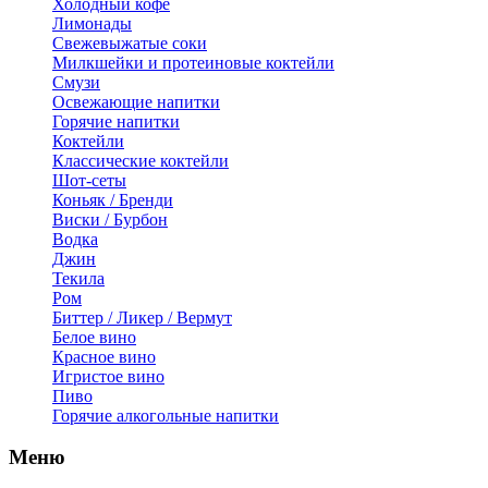
Холодный кофе
Лимонады
Свежевыжатые соки
Милкшейки и протеиновые коктейли
Смузи
Освежающие напитки
Горячие напитки
Коктейли
Классические коктейли
Шот-сеты
Коньяк / Бренди
Виски / Бурбон
Водка
Джин
Текила
Ром
Биттер / Ликер / Вермут
Белое вино
Красное вино
Игристое вино
Пиво
Горячие алкогольные напитки
Меню