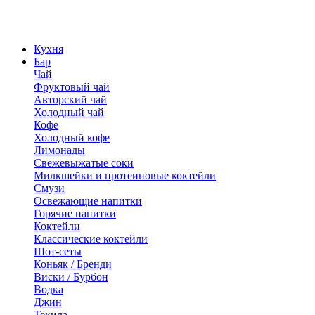
Кухня
Бар
Чай
Фруктовый чай
Авторский чай
Холодный чай
Кофе
Холодный кофе
Лимонады
Свежевыжатые соки
Милкшейки и протеиновые коктейли
Смузи
Освежающие напитки
Горячие напитки
Коктейли
Классические коктейли
Шот-сеты
Коньяк / Бренди
Виски / Бурбон
Водка
Джин
Текила