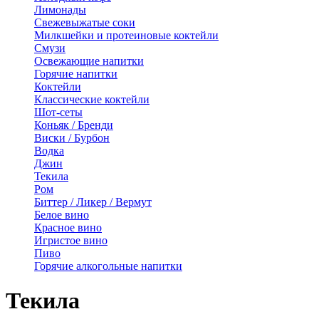
Лимонады
Свежевыжатые соки
Милкшейки и протеиновые коктейли
Смузи
Освежающие напитки
Горячие напитки
Коктейли
Классические коктейли
Шот-сеты
Коньяк / Бренди
Виски / Бурбон
Водка
Джин
Текила
Ром
Биттер / Ликер / Вермут
Белое вино
Красное вино
Игристое вино
Пиво
Горячие алкогольные напитки
Текила