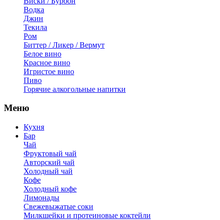
Виски / Бурбон
Водка
Джин
Текила
Ром
Биттер / Ликер / Вермут
Белое вино
Красное вино
Игристое вино
Пиво
Горячие алкогольные напитки
Меню
Кухня
Бар
Чай
Фруктовый чай
Авторский чай
Холодный чай
Кофе
Холодный кофе
Лимонады
Свежевыжатые соки
Милкшейки и протеиновые коктейли