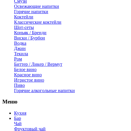
Смузи
Освежающие напитки
Горячие напитки
Коктейли
Классические коктейли
Шот-сеты
Коньяк / Бренди
Виски / Бурбон
Водка
Джин
Текила
Ром
Биттер / Ликер / Вермут
Белое вино
Красное вино
Игристое вино
Пиво
Горячие алкогольные напитки
Меню
Кухня
Бар
Чай
Фруктовый чай