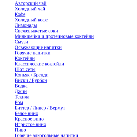
Авторский чай
Холодный чай
Кофе
Холодный кофе
Лимонады
Свежевыжатые соки
Милкшейки и протеиновые коктейли
Смузи
Освежающие напитки
Горячие напитки
Коктейли
Классические коктейли
Шот-сеты
Коньяк / Бренди
Виски / Бурбон
Водка
Джин
Текила
Ром
Биттер / Ликер / Вермут
Белое вино
Красное вино
Игристое вино
Пиво
Горячие алкогольные напитки