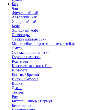
Бар
Чай
Фруктовый чай
Авторский чай
Холодный чай
Кофе
Холодный кофе
Лимонады
Свежевыжатые соки
Милкшейки и протеиновые коктейли
Смузи
Освежающие напитки
Горячие напитки
Коктейли
Классические коктейли
Шот-сеты
Коньяк / Бренди
Виски / Бурбон
Водка
Джин
Текила
Ром
Биттер / Ликер / Вермут
Белое вино
Красное вино