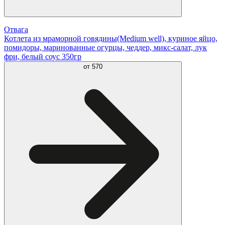
Отвага
Котлета из мраморной говядины(Medium well), куриное яйцо,
помидоры, маринованные огурцы, чеддер, микс-салат, лук
фри, белый соус 350гр
от
570