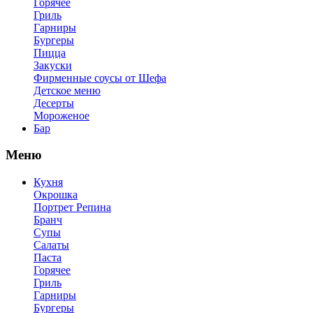
Горячее
Гриль
Гарниры
Бургеры
Пицца
Закуски
Фирменные соусы от Шефа
Детское меню
Десерты
Мороженое
Бар
Меню
Кухня
Окрошка
Портрет Репина
Бранч
Супы
Салаты
Паста
Горячее
Гриль
Гарниры
Бургеры