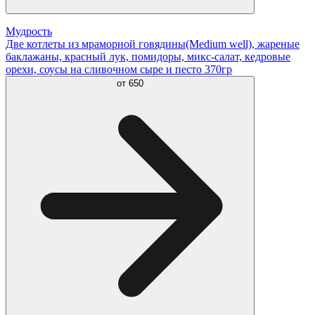
Мудрость
Две котлеты из мраморной говядины(Medium well), жареные
баклажаны, красный лук, помидоры, микс-салат, кедровые
орехи, соусы на сливочном сыре и песто 370гр
от
650