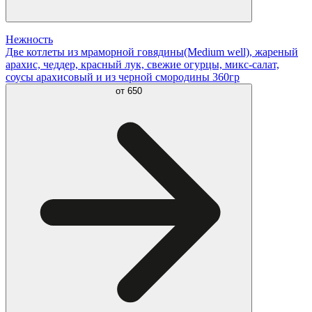
Нежность
Две котлеты из мраморной говядины(Medium well), жареный
арахис, чеддер, красный лук, свежие огурцы, микс-салат,
соусы арахисовый и из черной смородины 360гр
от
650