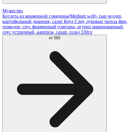
Мужество
Котлета из мраморной говядины(Medium well), сыр чеддер,
картофельный дранник, салат Коул Слоу, луковые чипсы фри,
помидор, соус фирменный (сметана, огурец маринованный,
соус устричный, каперсы, сахар, соль) 330гр
от
550