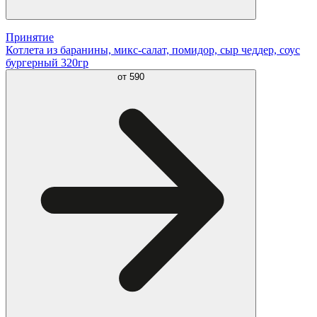
Принятие
Котлета из баранины, микс-салат, помидор, сыр чеддер, соус
бургерный 320гр
от
590