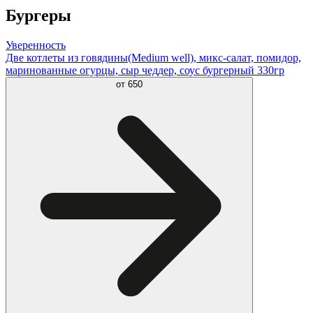
Бургеры
Уверенность
Две котлеты из говядины(Medium well), микс-салат, помидор,
маринованные огурцы, сыр чеддер, соус бургерный 330гр
от
650