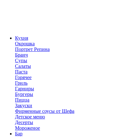
Кухня
Окрошка
Портрет Репина
Бранч
Супы
Салаты
Паста
Горячее
Гриль
Гарниры
Бургеры
Пицца
Закуски
Фирменные соусы от Шефа
Детское меню
Десерты
Мороженое
Бар