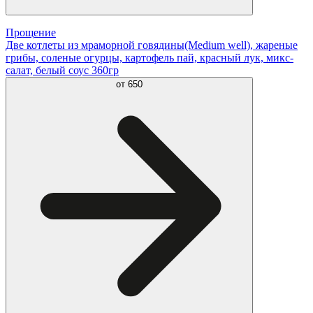
Прощение
Две котлеты из мраморной говядины(Medium well), жареные
грибы, соленые огурцы, картофель пай, красный лук, микс-
салат, белый соус 360гр
от
650