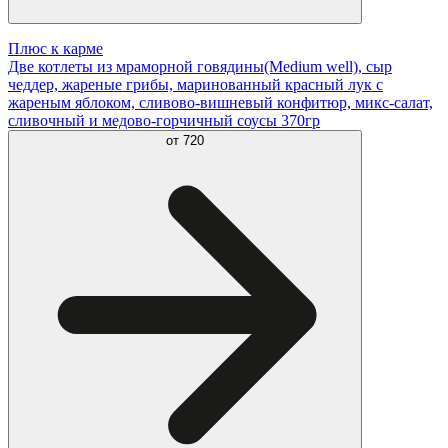
Плюс к карме
Две котлеты из мраморной говядины(Medium well), сыр
чеддер, жареные грибы, маринованный красный лук с
жареным яблоком, сливово-вишневый конфитюр, микс-салат,
сливочный и медово-горчичный соусы 370гр
от
720