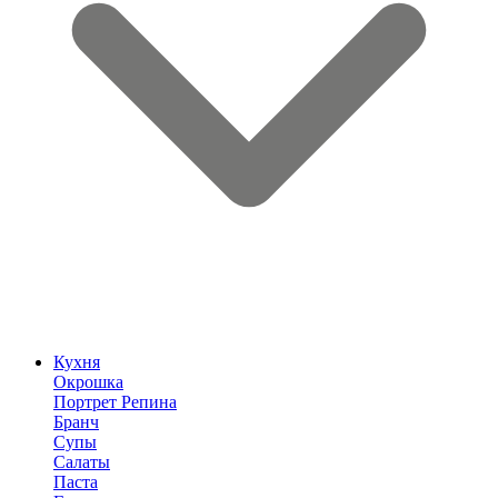
Кухня
Окрошка
Портрет Репина
Бранч
Супы
Салаты
Паста