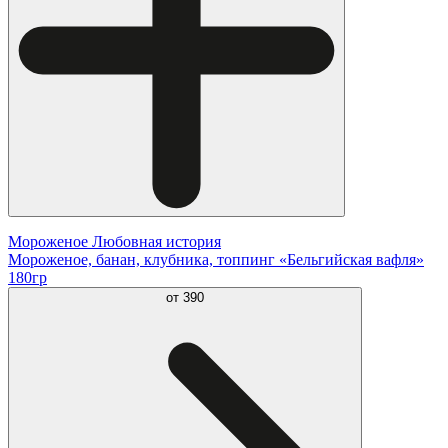
Мороженое Любовная история
Мороженое, банан, клубника, топпинг «Бельгийская вафля»
180гр
от
390