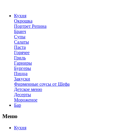
Кухня
Окрошка
Портрет Репина
Бранч
Супы
Салаты
Паста
Горячее
Гриль
Гарниры
Бургеры
Пицца
Закуски
Фирменные соусы от Шефа
Детское меню
Десерты
Мороженое
Бар
Меню
Кухня