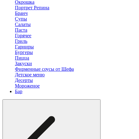
Окрошка
Портрет Репина
Бранч
Супы
Салаты
Паста
Горячее
Гриль
Гарниры
Бургеры
Пицца
Закуски
Фирменные соусы от Шефа
Детское меню
Десерты
Мороженое
Бар