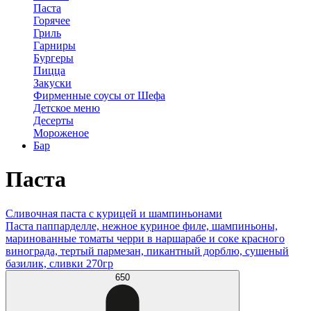
Паста
Горячее
Гриль
Гарниры
Бургеры
Пицца
Закуски
Фирменные соусы от Шефа
Детское меню
Десерты
Мороженое
Бар
Паста
Сливочная паста с курицей и шампиньонами
Паста паппарделле, нежное куриное филе, шампиньоны,
маринованные томаты черри в наршарабе и соке красного
винограда, тертый пармезан, пикантный дорблю, сушеный
базилик, сливки 270гр
650