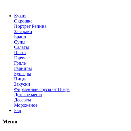
Кухня
Окрошка
Портрет Репина
Завтраки
Бранч
Супы
Салаты
Паста
Горячее
Гриль
Гарниры
Бургеры
Пицца
Закуски
Фирменные соусы от Шефа
Детское меню
Десерты
Мороженое
Бар
Меню