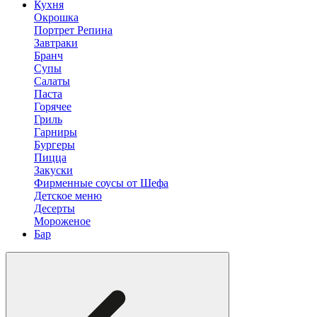
Кухня
Окрошка
Портрет Репина
Завтраки
Бранч
Супы
Салаты
Паста
Горячее
Гриль
Гарниры
Бургеры
Пицца
Закуски
Фирменные соусы от Шефа
Детское меню
Десерты
Мороженое
Бар