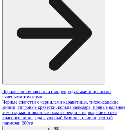
Черная сливочная паста с морепродуктами и пряными
вялеными томатами
Черные спагетти с чернилами каракатицы, тихоокеанские
мидии, тигровые креветки, кольца кальмара, пряные вяленые
томаты, маринованные томаты черри в наршарабе и соке
красного винограда, сушеный базилик, сливки, тертый
пармезан 280гр
от
790