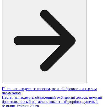
Паста паппарделле с лососем, нежной брокколи и тертым
пармезаном
Паста паппарделле, обжаренный рубленный лосось, нежный
брокколи, тертый пармезан, пикантный дорблю, сушеный
базилик, сливки 290гр