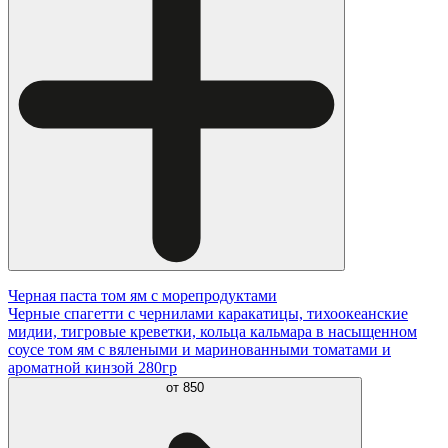
Черная паста том ям с морепродуктами
Черные спагетти с чернилами каракатицы, тихоокеанские
мидии, тигровые креветки, кольца кальмара в насыщенном
соусе том ям с вялеными и маринованными томатами и
ароматной кинзой 280гр
от
850