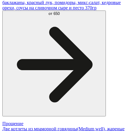
баклажаны, красный лук, помидоры, микс-салат, кедровые
орехи, соусы на сливочном сыре и песто 370гр
от
650
Прощение
Две котлеты из мраморной говядины(Medium well), жареные