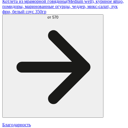
Котлета из мраморной говядины(Medium well), куриное яйцо,
помидоры, маринованные огурцы, чеддер, микс-салат, лук
фри, белый соус 350гр
от
570
Благодарность