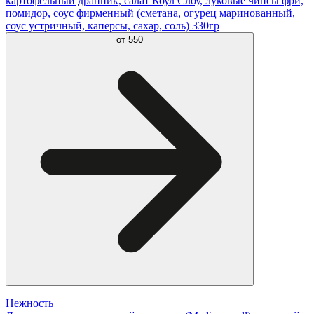
картофельный дранник, салат Коул Слоу, луковые чипсы фри,
помидор, соус фирменный (сметана, огурец маринованный,
соус устричный, каперсы, сахар, соль) 330гр
от
550
Нежность