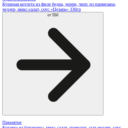
Куриная котлета из филе бедра, черри, чипс из пармезана,
чеддер, микс-салат, соус «Цезарь» 330гр
от
550
Принятие
Котлета из баранины, микс-салат, помидор, сыр чеддер, соус