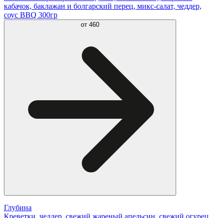
кабачок, баклажан и болгарский перец, микс-салат, чеддер,
соус BBQ 300гр
от
460
Глубина
Креветки, чеддер, свежий жареный апельсин, свежий огурец,