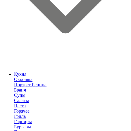
Кухня
Окрошка
Портрет Репина
Бранч
Супы
Салаты
Паста
Горячее
Гриль
Гарниры
Бургеры