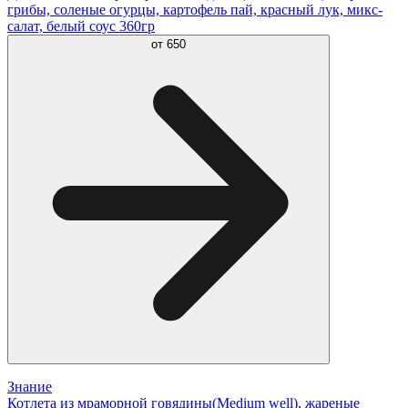
грибы, соленые огурцы, картофель пай, красный лук, микс-
салат, белый соус 360гр
от
650
Знание
Котлета из мраморной говядины(Medium well), жареные