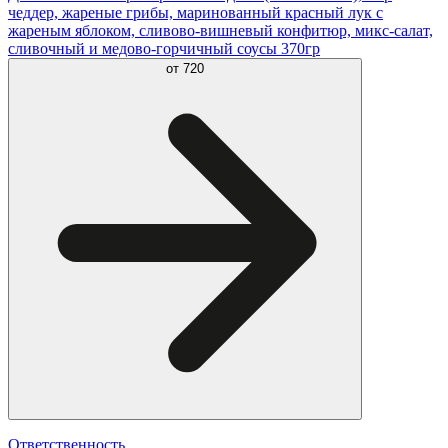
чеддер, жареные грибы, маринованный красный лук с
жареным яблоком, сливово-вишневый конфитюр, микс-салат,
сливочный и медово-горчичный соусы 370гр
от
720
Ответственность