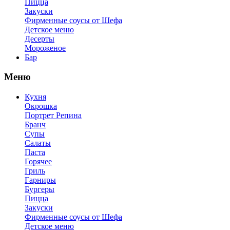
Пицца
Закуски
Фирменные соусы от Шефа
Детское меню
Десерты
Мороженое
Бар
Меню
Кухня
Окрошка
Портрет Репина
Бранч
Супы
Салаты
Паста
Горячее
Гриль
Гарниры
Бургеры
Пицца
Закуски
Фирменные соусы от Шефа
Детское меню