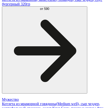
бургерный 320гр
от
590
Мужество
Котлета из мраморной говядины(Medium well), сыр чеддер,