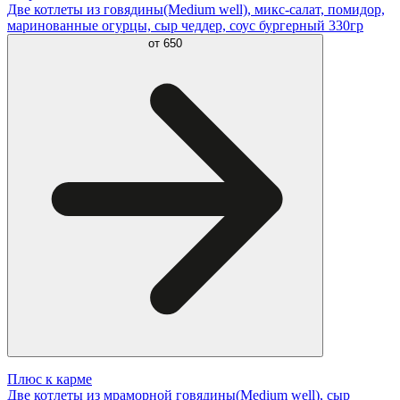
Две котлеты из говядины(Medium well), микс-салат, помидор,
маринованные огурцы, сыр чеддер, соус бургерный 330гр
от
650
Плюс к карме
Две котлеты из мраморной говядины(Medium well), сыр