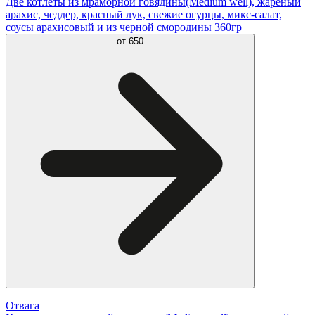
Две котлеты из мраморной говядины(Medium well), жареный
арахис, чеддер, красный лук, свежие огурцы, микс-салат,
соусы арахисовый и из черной смородины 360гр
от
650
Отвага