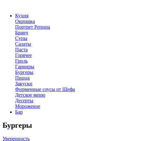
Кухня
Окрошка
Портрет Репина
Бранч
Супы
Салаты
Паста
Горячее
Гриль
Гарниры
Бургеры
Пицца
Закуски
Фирменные соусы от Шефа
Детское меню
Десерты
Мороженое
Бар
Бургеры
Уверенность