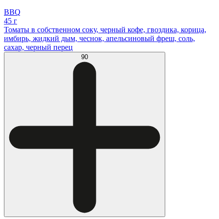
BBQ
45 г
Томаты в собственном соку, черный кофе, гвоздика, корица,
имбирь, жидкий дым, чеснок, апельсиновый фреш, соль,
сахар, черный перец
90