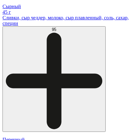
Сырный
45 г
Сливки, сыр чеддер, молоко, сыр плавленный, соль, сахар,
специи
95
Перечный