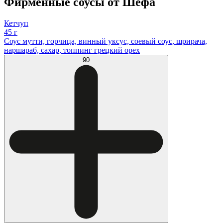
Фирменные соусы от Шефа
Кетчуп
45 г
Соус мутти, горчица, винный уксус, соевый соус, шрирача,
наршараб, сахар, топпинг грецкий орех
90