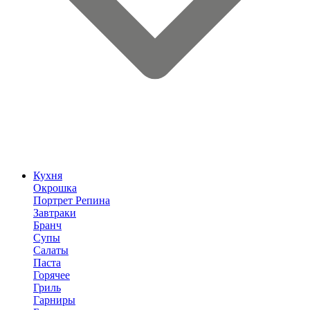
Кухня
Окрошка
Портрет Репина
Завтраки
Бранч
Супы
Салаты
Паста
Горячее
Гриль
Гарниры