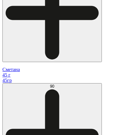
Сметана
45 г
45гр
90