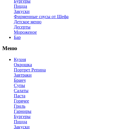
Бургеры
Пицца
Закуски
Фирменные соусы от Шефа
Детское меню
Десерты
Мороженое
Бар
Меню
Кухня
Окрошка
Портрет Репина
Завтраки
Бранч
Супы
Салаты
Паста
Горячее
Гриль
Гарниры
Бургеры
Пицца
Закуски