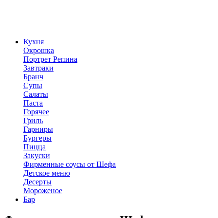
Кухня
Окрошка
Портрет Репина
Завтраки
Бранч
Супы
Салаты
Паста
Горячее
Гриль
Гарниры
Бургеры
Пицца
Закуски
Фирменные соусы от Шефа
Детское меню
Десерты
Мороженое
Бар