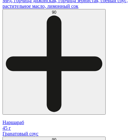
Мед, горчица дижонская, горчица зернистая, соевый соус,
растительное масло, лимонный сок
90
Наршараб
45 г
Гранатовый соус
90