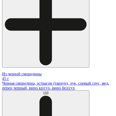
Из черной смородины
45 г
Черная смородина, эстрагон (тархун), лук, соевый соус, мед,
перец черный, вино кр/сух, вино бел/сух
110