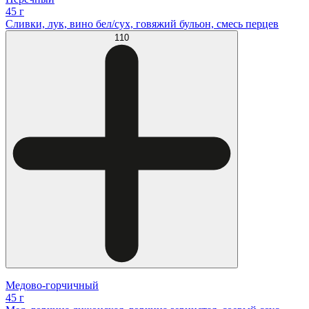
45 г
Сливки, лук, вино бел/сух, говяжий бульон, смесь перцев
110
Медово-горчичный
45 г