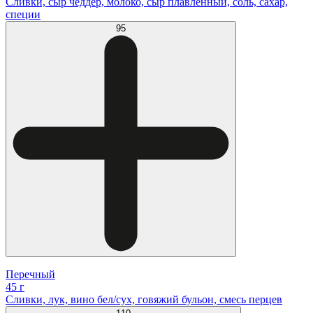
Сливки, сыр чеддер, молоко, сыр плавленный, соль, сахар,
специи
95
Перечный
45 г
Сливки, лук, вино бел/сух, говяжий бульон, смесь перцев