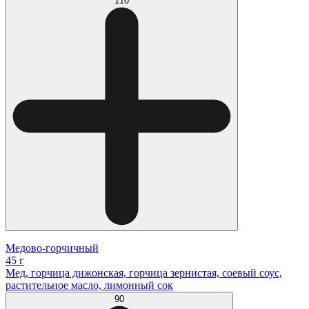
110
Медово-горчичный
45 г
Мед, горчица дижонская, горчица зернистая, соевый соус,
растительное масло, лимонный сок
90