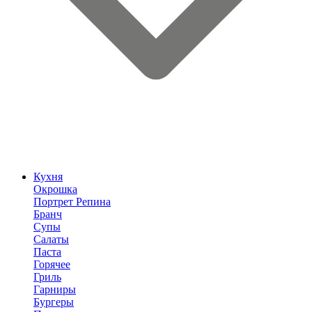
Кухня
Окрошка
Портрет Репина
Бранч
Супы
Салаты
Паста
Горячее
Гриль
Гарниры
Бургеры