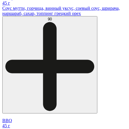
45 г
Соус мутти, горчица, винный уксус, соевый соус, шрирача,
наршараб, сахар, топпинг грецкий орех
90
BBQ
45 г