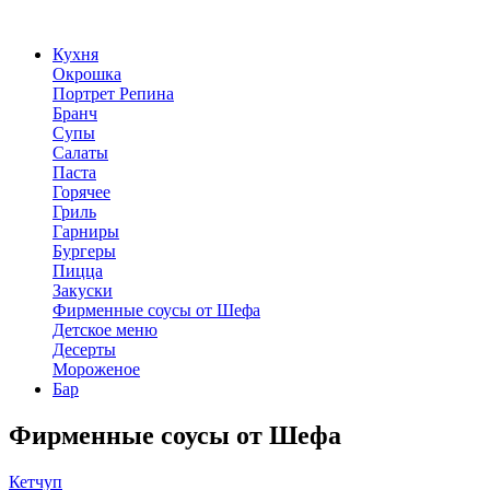
Кухня
Окрошка
Портрет Репина
Бранч
Супы
Салаты
Паста
Горячее
Гриль
Гарниры
Бургеры
Пицца
Закуски
Фирменные соусы от Шефа
Детское меню
Десерты
Мороженое
Бар
Фирменные соусы от Шефа
Кетчуп