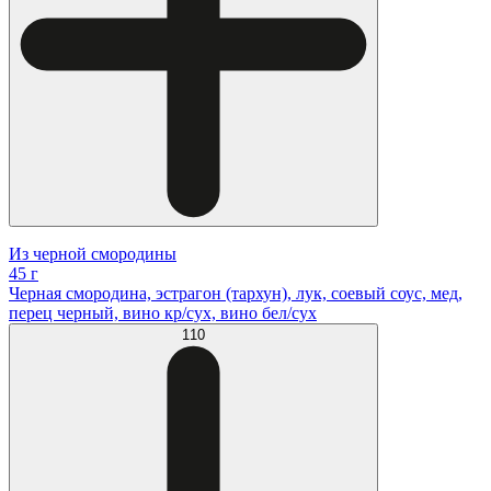
Из черной смородины
45 г
Черная смородина, эстрагон (тархун), лук, соевый соус, мед,
перец черный, вино кр/сух, вино бел/сух
110