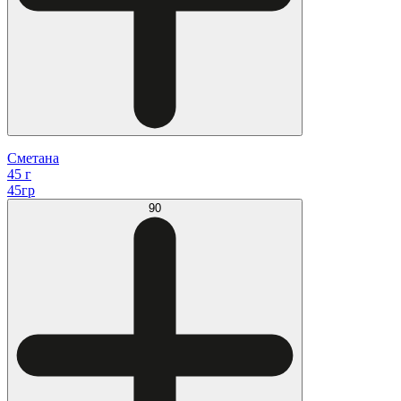
Сметана
45 г
45гр
90