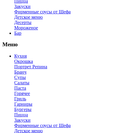
Пицца
Закуски
Фирменные соусы от Шефа
Детское меню
Десерты
Мороженое
Бар
Меню
Кухня
Окрошка
Портрет Репина
Бранч
Супы
Салаты
Паста
Горячее
Гриль
Гарниры
Бургеры
Пицца
Закуски
Фирменные соусы от Шефа
Детское меню