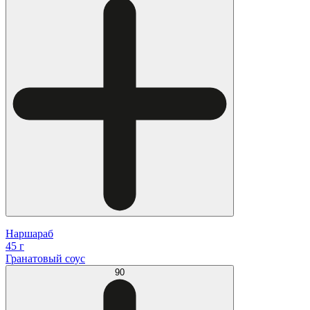
Наршараб
45 г
Гранатовый соус
90