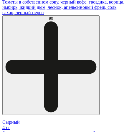
Томаты в собственном соку, черный кофе, гвоздика, корица,
имбирь, жидкий дым, чеснок, апельсиновый фреш, соль,
сахар, черный перец
90
Сырный
45 г