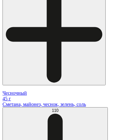
Чесночный
45 г
Сметана, майонез, чеснок, зелень, соль
110