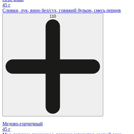
45 г
Сливки, лук, вино бел/сух, говяжий бульон, смесь перцев
110
Медово-горчичный
45 г