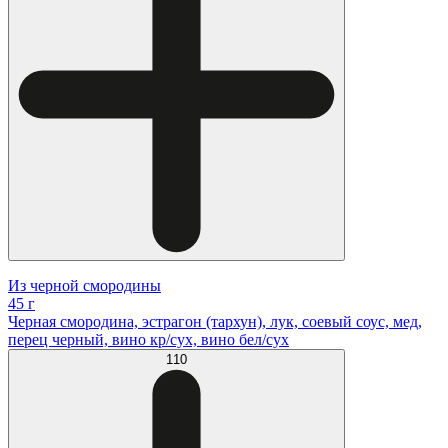
Из черной смородины
45 г
Черная смородина, эстрагон (тархун), лук, соевый соус, мед,
перец черный, вино кр/сух, вино бел/сух
110