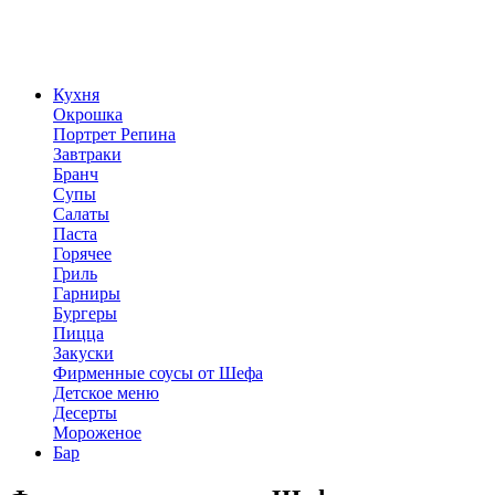
Кухня
Окрошка
Портрет Репина
Завтраки
Бранч
Супы
Салаты
Паста
Горячее
Гриль
Гарниры
Бургеры
Пицца
Закуски
Фирменные соусы от Шефа
Детское меню
Десерты
Мороженое
Бар