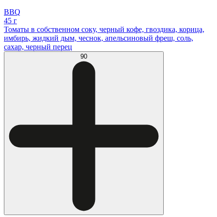
BBQ
45 г
Томаты в собственном соку, черный кофе, гвоздика, корица,
имбирь, жидкий дым, чеснок, апельсиновый фреш, соль,
сахар, черный перец
90