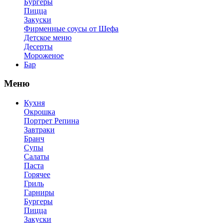
Бургеры
Пицца
Закуски
Фирменные соусы от Шефа
Детское меню
Десерты
Мороженое
Бар
Меню
Кухня
Окрошка
Портрет Репина
Завтраки
Бранч
Супы
Салаты
Паста
Горячее
Гриль
Гарниры
Бургеры
Пицца
Закуски