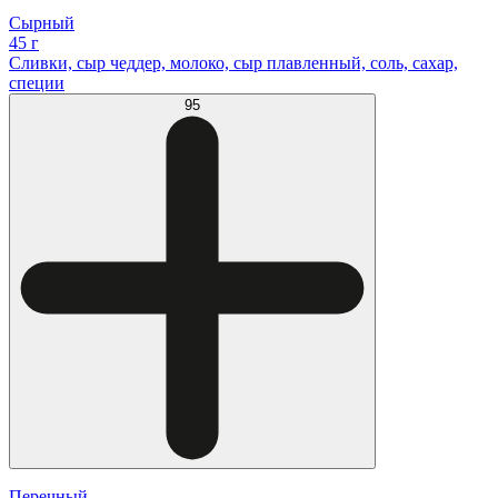
Сырный
45 г
Сливки, сыр чеддер, молоко, сыр плавленный, соль, сахар,
специи
95
Перечный