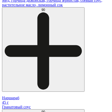
Мед, горчица дижонская, горчица зернистая, соевый соус,
растительное масло, лимонный сок
90
Наршараб
45 г
Гранатовый соус
90