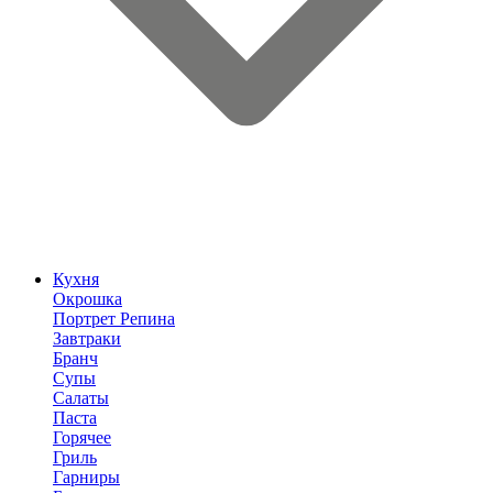
Кухня
Окрошка
Портрет Репина
Завтраки
Бранч
Супы
Салаты
Паста
Горячее
Гриль
Гарниры