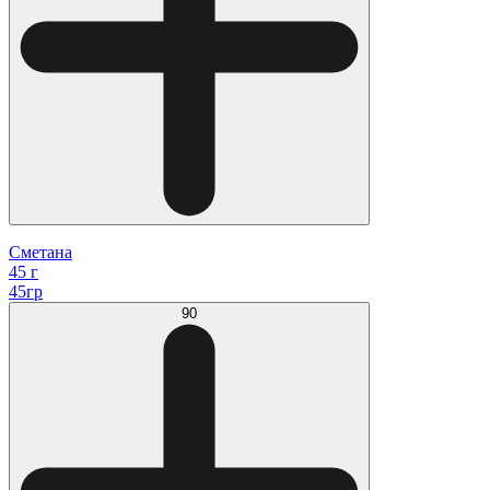
Сметана
45 г
45гр
90