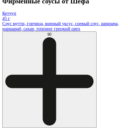
Фирменные соусы от Шефа
Кетчуп
45 г
Соус мутти, горчица, винный уксус, соевый соус, шрирача,
наршараб, сахар, топпинг грецкий орех
90