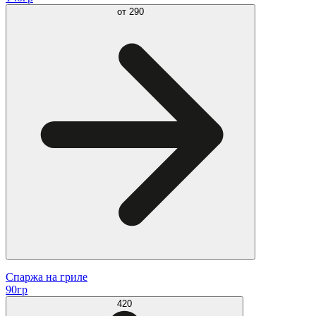
от
290
Спаржа на гриле
90гр
420