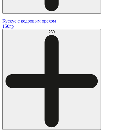
Кускус с кедровым орехом
150гр
250