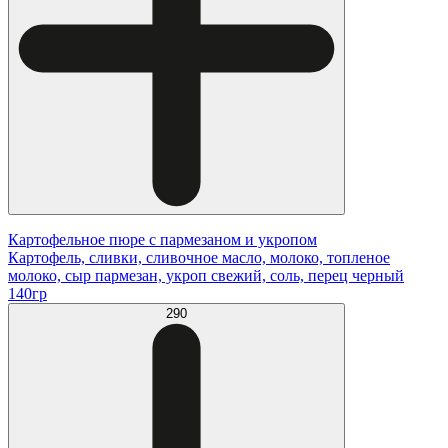
Картофельное пюре с пармезаном и укропом
Картофель, сливки, сливочное масло, молоко, топленое
молоко, сыр пармезан, укроп свежий, соль, перец черный
140гр
290