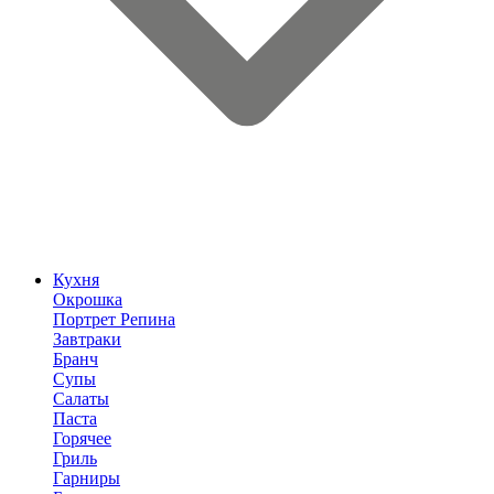
Кухня
Окрошка
Портрет Репина
Завтраки
Бранч
Супы
Салаты
Паста
Горячее
Гриль
Гарниры