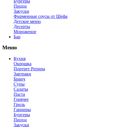
Бургеры
Пицца
Закуски
Фирменные соусы от Шефа
Детское меню
Десерты
Мороженое
Бар
Меню
Кухня
Окрошка
Портрет Репина
Завтраки
Бранч
Супы
Салаты
Паста
Горячее
Гриль
Гарниры
Бургеры
Пицца
Закуски