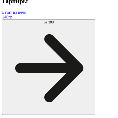
Гарниры
Батат из печи
140гр
от
390