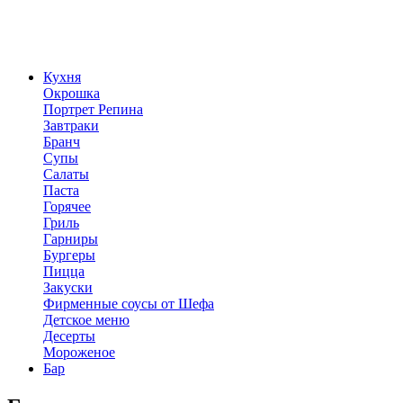
Кухня
Окрошка
Портрет Репина
Завтраки
Бранч
Супы
Салаты
Паста
Горячее
Гриль
Гарниры
Бургеры
Пицца
Закуски
Фирменные соусы от Шефа
Детское меню
Десерты
Мороженое
Бар