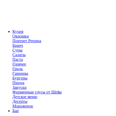
Кухня
Окрошка
Портрет Репина
Бранч
Супы
Салаты
Паста
Горячее
Гриль
Гарниры
Бургеры
Пицца
Закуски
Фирменные соусы от Шефа
Детское меню
Десерты
Мороженое
Бар