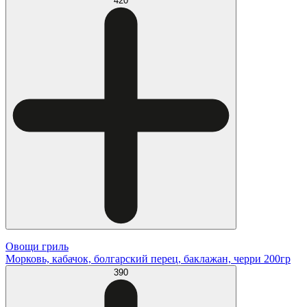
420
Овощи гриль
Морковь, кабачок, болгарский перец, баклажан, черри 200гр
390