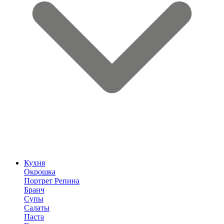
Кухня
Окрошка
Портрет Репина
Бранч
Супы
Салаты
Паста