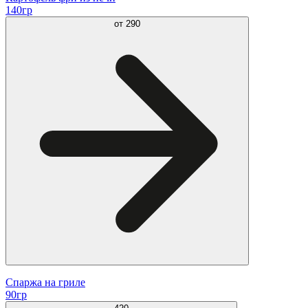
140гр
от
290
Спаржа на гриле
90гр