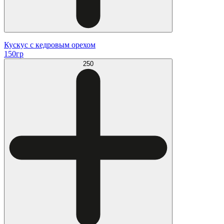
Кускус с кедровым орехом
150гр
250