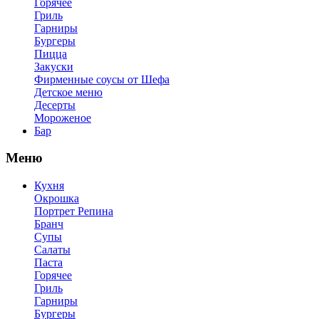
Горячее
Гриль
Гарниры
Бургеры
Пицца
Закуски
Фирменные соусы от Шефа
Детское меню
Десерты
Мороженое
Бар
Меню
Кухня
Окрошка
Портрет Репина
Бранч
Супы
Салаты
Паста
Горячее
Гриль
Гарниры
Бургеры