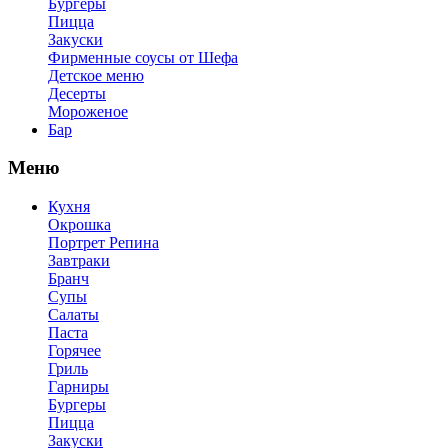
Бургеры
Пицца
Закуски
Фирменные соусы от Шефа
Детское меню
Десерты
Мороженое
Бар
Меню
Кухня
Окрошка
Портрет Репина
Завтраки
Бранч
Супы
Салаты
Паста
Горячее
Гриль
Гарниры
Бургеры
Пицца
Закуски