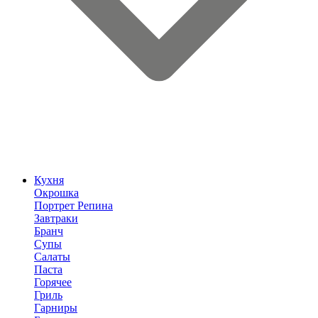
Кухня
Окрошка
Портрет Репина
Завтраки
Бранч
Супы
Салаты
Паста
Горячее
Гриль
Гарниры