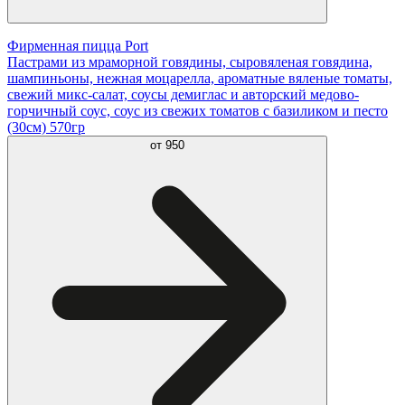
Фирменная пицца Port
Пастрами из мраморной говядины, сыровяленая говядина,
шампиньоны, нежная моцарелла, ароматные вяленые томаты,
свежий микс-салат, соусы демиглас и авторский медово-
горчичный соус, соус из свежих томатов с базиликом и песто
(30см) 570гр
от
950