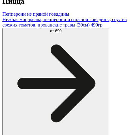
Пицца
Пепперони из пряной говядины
Нежная моцарелла, пепперони из пряной говядины, соус из
свежих томатов, прованские травы (30см) 490гр
от
690