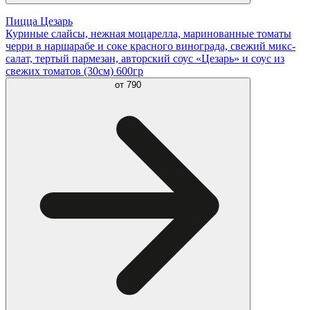
Пицца Цезарь
Куриные слайсы, нежная моцарелла, маринованные томаты
черри в наршарабе и соке красного винограда, свежий микс-
салат, тертый пармезан, авторский соус «Цезарь» и соус из
свежих томатов (30см) 600гр
от
790