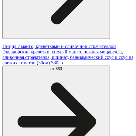
Пицца с манго, креветками и сливочной страчателлой
Эквадорские креветки, спелый манго, нежная моцарелла,
сливочная страчателла, шпинат, бальзамический соус и соус из
свежих томатов (30см) 580гр
от
860