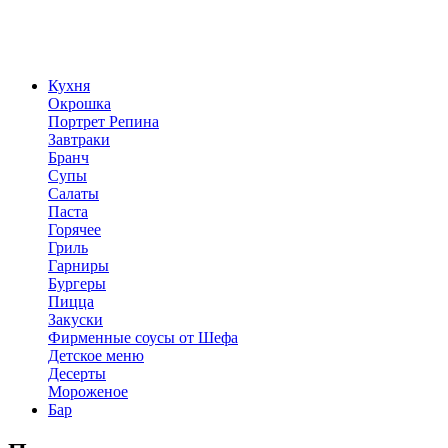
Кухня
Окрошка
Портрет Репина
Завтраки
Бранч
Супы
Салаты
Паста
Горячее
Гриль
Гарниры
Бургеры
Пицца
Закуски
Фирменные соусы от Шефа
Детское меню
Десерты
Мороженое
Бар