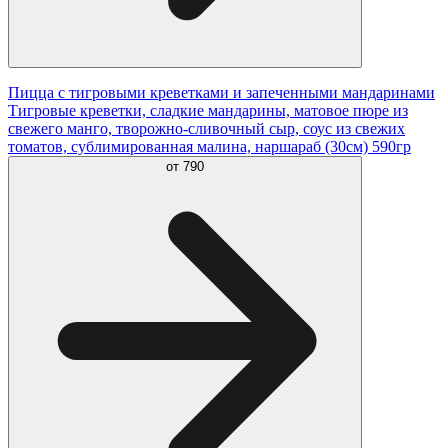
Пицца с тигровыми креветками и запеченными мандаринами
Тигровые креветки, сладкие мандарины, матовое пюре из
свежего манго, творожно-сливочный сыр, соус из свежих
томатов, сублимированная малина, наршараб (30см) 590гр
от
790