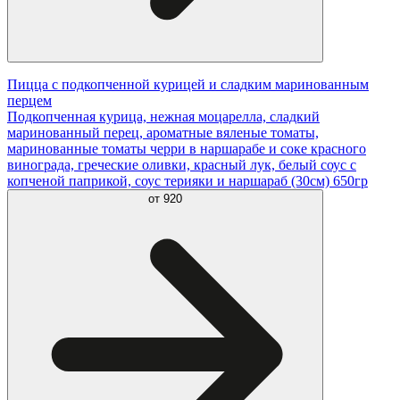
Пицца с подкопченной курицей и сладким маринованным
перцем
Подкопченная курица, нежная моцарелла, сладкий
маринованный перец, ароматные вяленые томаты,
маринованные томаты черри в наршарабе и соке красного
винограда, греческие оливки, красный лук, белый соус с
копченой паприкой, соус терияки и наршараб (30см) 650гр
от
920