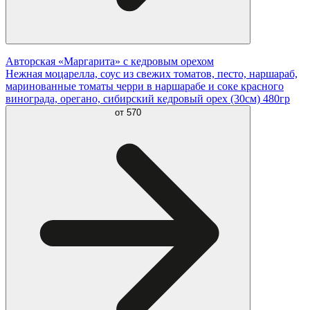
Авторская «Маргарита» с кедровым орехом
Нежная моцарелла, соус из свежих томатов, песто, наршараб,
маринованные томаты черри в наршарабе и соке красного
винограда, орегано, сибирский кедровый орех (30см) 480гр
от
570