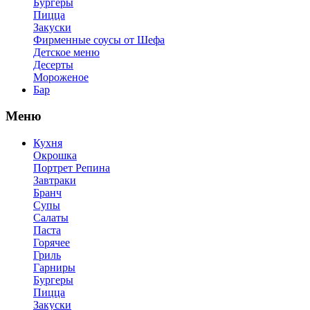
Бургеры
Пицца
Закуски
Фирменные соусы от Шефа
Детское меню
Десерты
Мороженое
Бар
Меню
Кухня
Окрошка
Портрет Репина
Завтраки
Бранч
Супы
Салаты
Паста
Горячее
Гриль
Гарниры
Бургеры
Пицца
Закуски