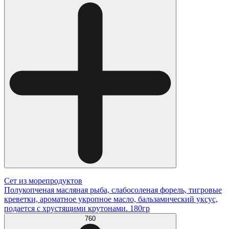
Сет из морепродуктов
Полукопченая масляная рыба, слабосоленая форель, тигровые
креветки, ароматное укропное масло, бальзамический уксус,
подается с хрустящими крутонами. 180гр
760