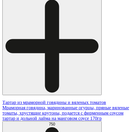
Тартар из мраморной говядины и вяленых томатов
Мраморная говядина, маринованные огурцы, пряные вяленые
томаты, хрустящие крутоны, подается с фирменным соусом
тартар и дольной лайма на манговом соусе 170гр
750