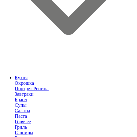
Кухня
Окрошка
Портрет Репина
Завтраки
Бранч
Супы
Салаты
Паста
Горячее
Гриль
Гарниры