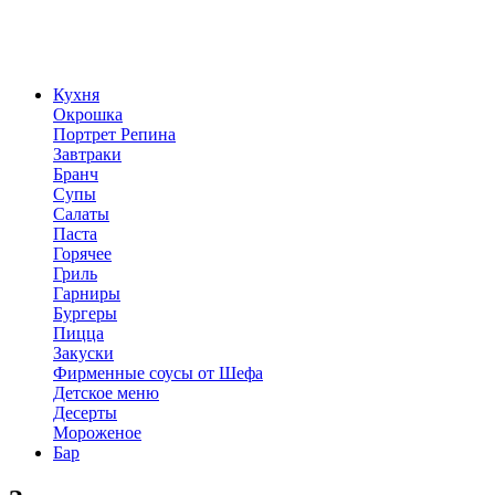
Кухня
Окрошка
Портрет Репина
Завтраки
Бранч
Супы
Салаты
Паста
Горячее
Гриль
Гарниры
Бургеры
Пицца
Закуски
Фирменные соусы от Шефа
Детское меню
Десерты
Мороженое
Бар