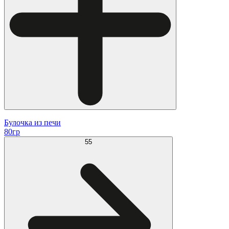
Булочка из печи
80гр
55