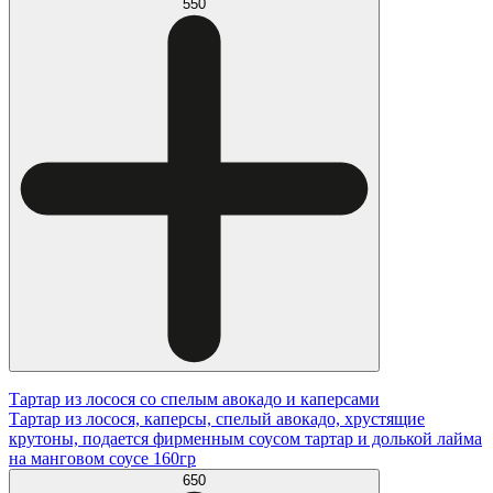
550
Тартар из лосося со спелым авокадо и каперсами
Тартар из лосося, каперсы, спелый авокадо, хрустящие
крутоны, подается фирменным соусом тартар и долькой лайма
на манговом соусе 160гр
650