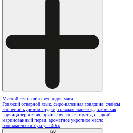
Мясной сет из четырех видов мяса
Говяжий отварной язык, сыро-вяленная говядина, слайсы
копченой куриной грудки, говяжья вырезка, дижонская
горчица зернистая, пряные вяленые томаты, сладкий
маринованный перец, ароматное укропное масло,
бальзамический уксус 140гр
720