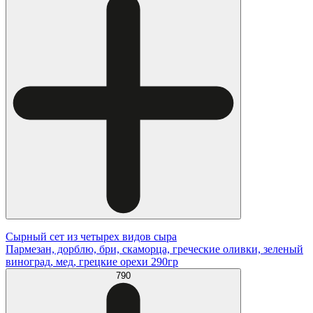
Сырный сет из четырех видов сыра
Пармезан, дорблю, бри, скаморца, греческие оливки, зеленый
виноград, мед, грецкие орехи 290гр
790