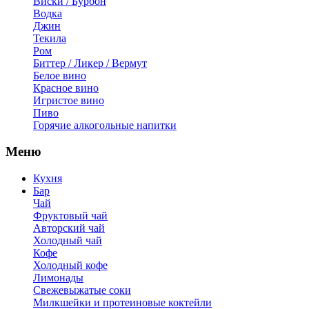
Виски / Бурбон
Водка
Джин
Текила
Ром
Биттер / Ликер / Вермут
Белое вино
Красное вино
Игристое вино
Пиво
Горячие алкогольные напитки
Меню
Кухня
Бар
Чай
Фруктовый чай
Авторский чай
Холодный чай
Кофе
Холодный кофе
Лимонады
Свежевыжатые соки
Милкшейки и протеиновые коктейли