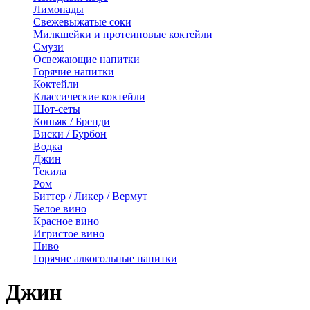
Лимонады
Свежевыжатые соки
Милкшейки и протеиновые коктейли
Смузи
Освежающие напитки
Горячие напитки
Коктейли
Классические коктейли
Шот-сеты
Коньяк / Бренди
Виски / Бурбон
Водка
Джин
Текила
Ром
Биттер / Ликер / Вермут
Белое вино
Красное вино
Игристое вино
Пиво
Горячие алкогольные напитки
Джин