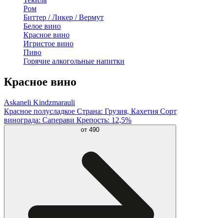
Ром
Биттер / Ликер / Вермут
Белое вино
Красное вино
Игристое вино
Пиво
Горячие алкогольные напитки
Красное вино
Askaneli Kindzmarauli
Красное полусладкое Страна: Грузия, Кахетия Сорт
винограда: Саперави Крепость: 12,5%
от
490