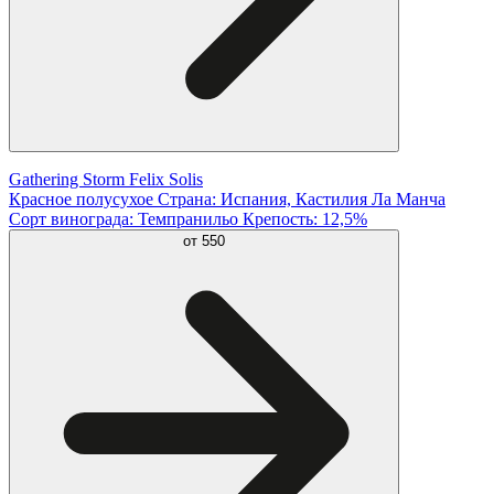
Gathering Storm Felix Solis
Красное полусухое Страна: Испания, Кастилия Ла Манча
Сорт винограда: Темпранильо Крепость: 12,5%
от
550