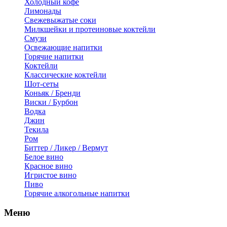
Холодный кофе
Лимонады
Свежевыжатые соки
Милкшейки и протеиновые коктейли
Смузи
Освежающие напитки
Горячие напитки
Коктейли
Классические коктейли
Шот-сеты
Коньяк / Бренди
Виски / Бурбон
Водка
Джин
Текила
Ром
Биттер / Ликер / Вермут
Белое вино
Красное вино
Игристое вино
Пиво
Горячие алкогольные напитки
Меню