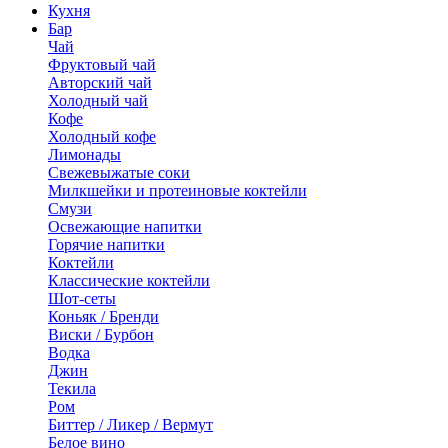
Кухня
Бар
Чай
Фруктовый чай
Авторский чай
Холодный чай
Кофе
Холодный кофе
Лимонады
Свежевыжатые соки
Милкшейки и протеиновые коктейли
Смузи
Освежающие напитки
Горячие напитки
Коктейли
Классические коктейли
Шот-сеты
Коньяк / Бренди
Виски / Бурбон
Водка
Джин
Текила
Ром
Биттер / Ликер / Вермут
Белое вино