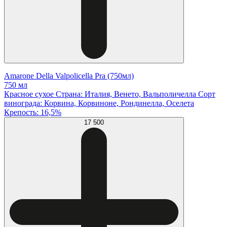
Amarone Della Valpolicella Pra (750мл)
750 мл
Красное сухое Страна: Италия, Венето, Вальполичелла Сорт
винограда: Корвина, Корвиноне, Рондинелла, Оселета
Крепость: 16,5%
17 500