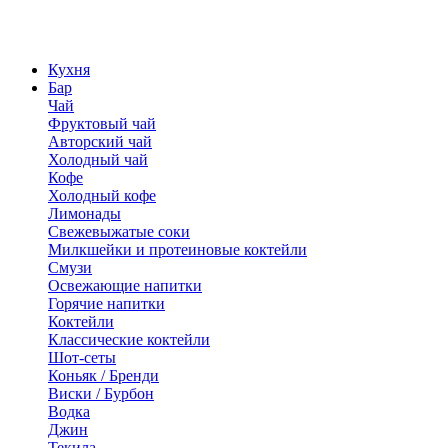
Кухня
Бар
Чай
Фруктовый чай
Авторский чай
Холодный чай
Кофе
Холодный кофе
Лимонады
Свежевыжатые соки
Милкшейки и протеиновые коктейли
Смузи
Освежающие напитки
Горячие напитки
Коктейли
Классические коктейли
Шот-сеты
Коньяк / Бренди
Виски / Бурбон
Водка
Джин
Текила