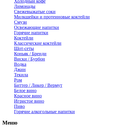
Холодный кофе
Лимонады
Свежевыжатые соки
Милкшейки и протеиновые коктейли
Смузи
Освежающие напитки
Горячие напитки
Коктейли
Классические коктейли
Шот-сеты
Коньяк / Бренди
Виски / Бурбон
Водка
Джин
Текила
Ром
Биттер / Ликер / Вермут
Белое вино
Красное вино
Игристое вино
Пиво
Горячие алкогольные напитки
Меню