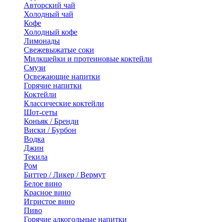
Авторский чай
Холодный чай
Кофе
Холодный кофе
Лимонады
Свежевыжатые соки
Милкшейки и протеиновые коктейли
Смузи
Освежающие напитки
Горячие напитки
Коктейли
Классические коктейли
Шот-сеты
Коньяк / Бренди
Виски / Бурбон
Водка
Джин
Текила
Ром
Биттер / Ликер / Вермут
Белое вино
Красное вино
Игристое вино
Пиво
Горячие алкогольные напитки