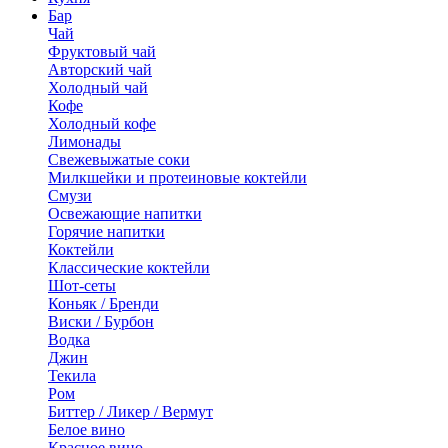
Бар
Чай
Фруктовый чай
Авторский чай
Холодный чай
Кофе
Холодный кофе
Лимонады
Свежевыжатые соки
Милкшейки и протеиновые коктейли
Смузи
Освежающие напитки
Горячие напитки
Коктейли
Классические коктейли
Шот-сеты
Коньяк / Бренди
Виски / Бурбон
Водка
Джин
Текила
Ром
Биттер / Ликер / Вермут
Белое вино
Красное вино