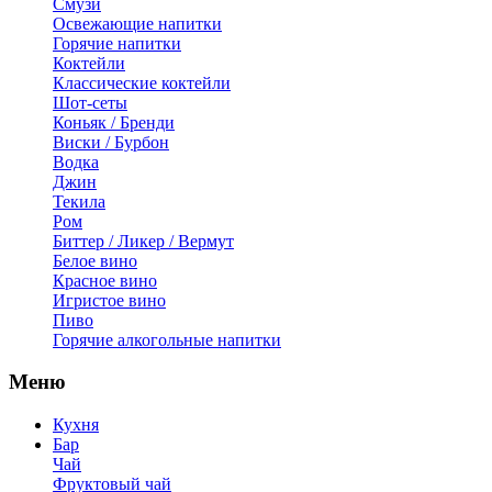
Смузи
Освежающие напитки
Горячие напитки
Коктейли
Классические коктейли
Шот-сеты
Коньяк / Бренди
Виски / Бурбон
Водка
Джин
Текила
Ром
Биттер / Ликер / Вермут
Белое вино
Красное вино
Игристое вино
Пиво
Горячие алкогольные напитки
Меню
Кухня
Бар
Чай
Фруктовый чай